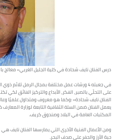
درس‭ ‬الفنان‭ ‬نايف‭ ‬شحادة‭ ‬في‭ ‬كلية‭ ‬الجليل‭ ‬الغربي‭ ‬‮«‬معالج‭ ‬بالفن‮»‬‭ ‬ومتميز‭ ‬بتخصصه‭ ‬بفن‭ ‬الرمل‭ ‬الملون‭.‬
‬المكتبات‭ ‬العامة في‭ ‬البلاد‭ ‬وصندوق‭ ‬كريف‭.‬
‬حبة‭ ‬الأرز‭ ‬والحفر‭ ‬على‭ ‬صدف‭ ‬البحر‭.‬