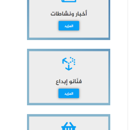
ث
ع
ن
: