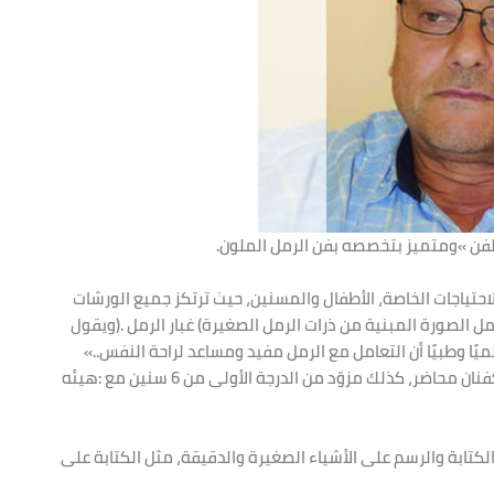
‬الفنان‭ ‬نايف‭ ‬شحادة‭: ‬‮«‬وكما‭ ‬هو‭ ‬معروف‭ ‬ومتداول‭ ‬علميًا‭ ‬وعالميًا‭ ‬وطبيًا‭ ‬أن‭ ‬التعامل‭ ‬مع‭ ‬الرمل‭ ‬مفيد‭ ‬ومساعد‭ ‬لراحة‭ ‬النفس‮»‬‭..