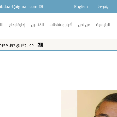
עִבְרִית
English
ibdaart@gmail.com
الرئيسية
من نحن
أخبار ونشاطات
الفنانين
إدارة ابداع
الل
حوار جاليري حول معرض "نلتقي ع