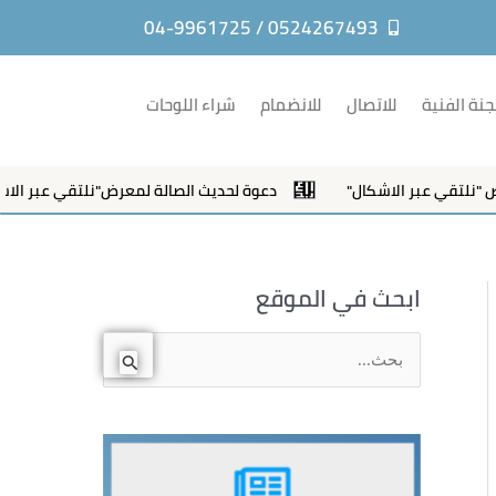
0524267493 / 04-9961725
جنة الفنية
للاتصال
للانضمام
شراء اللوحات
بر الاشكال"
دعوة لحديث الصالة لمعرض"نلتقي عبر الاشكال"
ابحث في الموقع
ا
ل
ب
ح