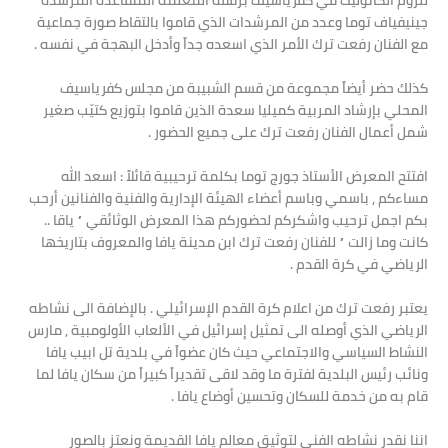
للروم الكاثوليك في كفرياسيف برفقة المعلمة المتقاعدة المرشدة
جينيفياف توما وعدد من المرشدات الذي قاموا بالتقاط صورة جماعية
مع الفنان رفعت ترك الأمر الذي اسعده جداً وأدخل البهجة في نفسه .
كذلك حضر أيضاً مجموعة من قسم الشبيبة من مجلس كفرياسيف
المحلي بإرشاد المربية كميليا سعدة الذين قاموا بتوزيع كتيّب صغير
شمل أعمال الفنان رفعت ترك على جميع الحضور .
افتتح المعرض الأستاذ جورج توما بكلمة ترحيبية قائلاً : اسعد الله
مساءكم , باسمي وباسم أعضاء الهيئة الإدارية والفنية والفنانين أرحب
بكم اجمل ترحيب واشكركم لحضوركم هذا المعرض الوثائقي ” ياقا ..
كانت وما زالت ” للفنان رفعت ترك ابن مدينة يافا والمعروف بتاريخها
الرياضي في كرة القدم .
يعتبر رفعت ترك من اعلام كرة القدم الإسرائيلي . بالإضافة الى نشاطه
الرياضي الذي أوصله الى تمثيل إسرائيل في الألعاب الأولومبية , مارس
النشاط السياسي والاجتماعي حيث كان عضواً في بلدية تل ابيب يافا
ونائب رئيس البلدية لفترة ما وقد لاقى تقديراً كبيراً من سكان يافا لما
قام به من خدمة للسكان وتحسين أوضاع يافا .
اننا نقدر نشاطه الفني لتوثيق معالم يافا القديمة ونعتز بالصور