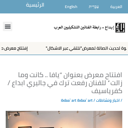
خطي
الرئيسية
العربية
עִבְרִית
English
لى
لمحتوى
enu
صالة لمعرض"نلتقي عبر الاشكال"
إفتتاح معرض طلاب الفنانة س
افتتاح معرض بعنوان “يافا .. كانت وما
زالت” للفنان رفعت ترك في جاليري ابداع /
كفرياسيف
/
اخبار ونشاطات
/ ibdaa` art
ibdaa` art