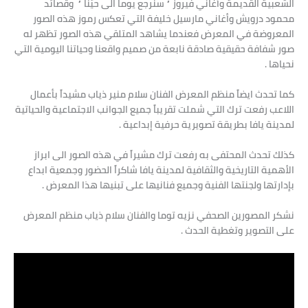
الشعبية القديمة وأغاني فيروز ” سنرجع يوماً الى حيّنا ” وقصائد
محمود درويش وأغاني مارسيل خليفة التي تعكس رموز هذه الصور
المعروضة في المعرض فعندما يشاهد المتلقي هذه الصور تظهر له
صور شفافة حقيقية صادقة نابعة من صميم واقعنا وحياتنا اليومية التي
نحياها .
كما تحدث ايضاً منظم المعرض الفنان سلام منير ذياب مشيداً بأعمال
اللاعب رفعت ترك التي شملت تقريباً جميع الجوانب الاجتماعية والحياتية
لمدينة يافا بطريقة تصويرية حرفية إبداعية .
كذلك تحدث المحتفى به رفعت ترك مشيراً في هذه الصور الى ابراز
الأهمية التاريخية والثقافية لمدينة يافا شاكراً الحضور وجمعية ابداع
بإدارتها ولجنتها الفنية وجميع فنانيها على تبنيها هذا المعرض .
نشكر المصورين الصحفي نزيه توما والفنان سلام ذياب منظم المعرض
على التصوير وتغطية الحدث .