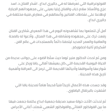
الفوتوغرافية التي نعرضها له في جاليري ابداع . اشكر الفنان د. اسد
عزي والأستاذ سلام ذياب والفنان إيليا بعيني على مجهوداتهم الجبارة
لإطلاعنا على نشاطات الفنانين وأعمالهم في معارض فنية مختلفة في
جاليري ابداع .
آمل أن تتمتعوا بما تشاهدونه اليوم في هذا المعرض شاكرين الفنان
رفعت ترك على مجهوده ونشاطه في هذا المجال . وأدعوا له بالصحة
والعافية والعمر المديد ليتحفنا دائماً بالمستجدات في عالم الفن .
اشكركم ثانية لحضوركم .
ومن ثم تحدث الدكتور منير توما حيث سلّط الضوء على جوانب عديدة من
الحياة اليومية القديمة التي كان يعيشها أهالي يافا وركز على
شوارعها وأسواقها وأحيائها القديمة التي ترمز الى العراقة وأهمية
تاريخ هذه المدينة .
وقد جسدت هذه الأعمال تاريخاً فنياً قديماً هاماً لمدينة يافا التي
اشتهرت بالبرتقال اليافاوي .
ثم تحدثت الأخت خولة سعيد صديقة جمعية ابداع بكلمة جمعت فيها
ما بين الفولكلور الغنائي والفولكلور الشعبي شملت أغاني الأعراس