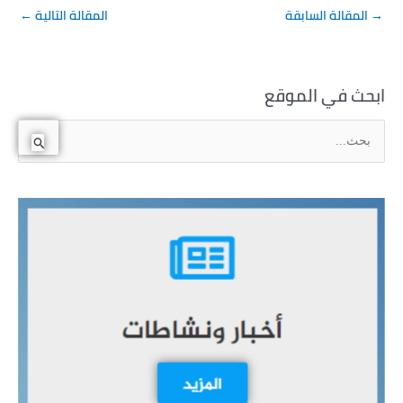
→
المقالة السابقة
المقالة التالية
←
ابحث في الموقع
ا
ل
ب
ح
ث
ع
ن
: