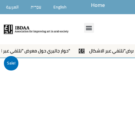
تخطي
Home
العربية
עִבְרִית
English
إلى
المحتوى
Menu
حوار جاليري حول معرض "نلتقي عبر الاشكال"
الفنان
Sale!
التشكيلي
احمد
كنعان
quantity