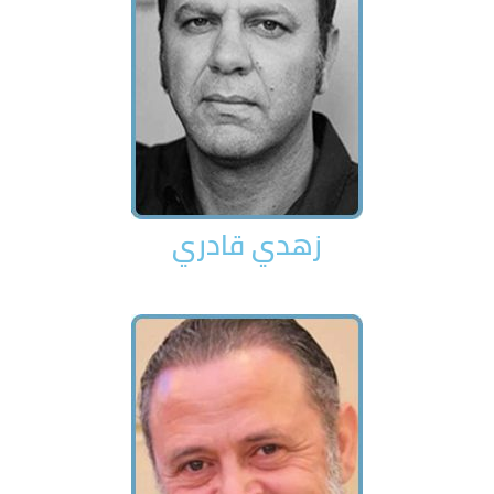
زهدي قادري