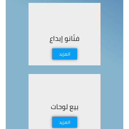
فنّانو إبداع
المزيد
بيع لوحات
المزيد