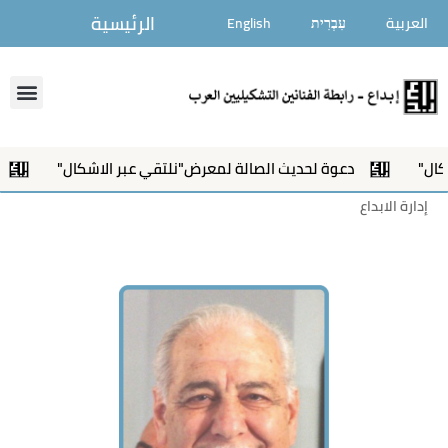
خطي
الرئيسية
العربية
עִבְרִית
English
لى
لمحتوى
enu
دعوة لحديث الصالة لمعرض"نلتقي عبر الاشكال"
إفتتاح
إدارة الابداع