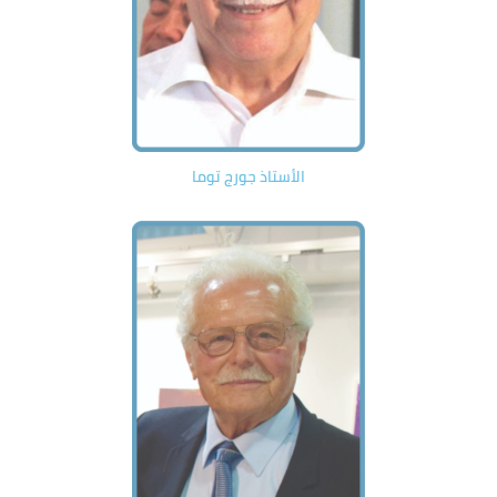
الأستاذ جورج توما​