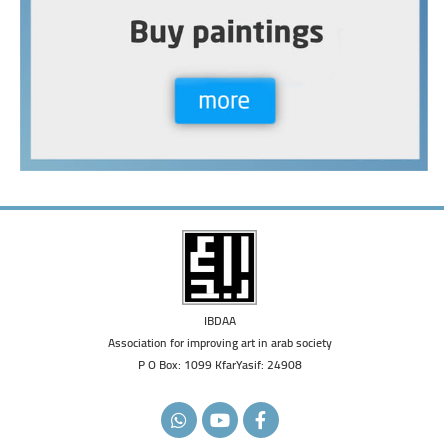
IBDAA
Association for improving art in arab society
P O Box: 1099 KfarYasif: 24908
W
Y
F
h
o
a
a
u
c