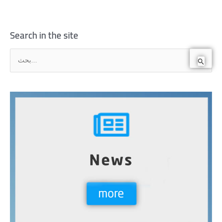
Search in the site
ا
ل
ب
ح
ث
ع
ن
: