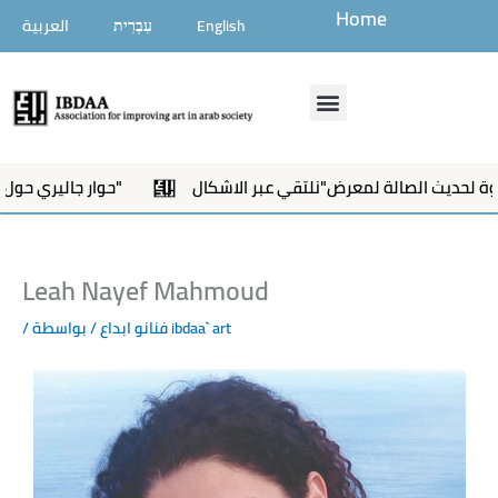
تخطي
Home
English
עִבְרִית
العربية
إلى
المحتوى
Menu
Opening of an exhibition
دعوة لحديث الصالة لمعرض"نلتقي عبر الاشكال"
Leah Nayef Mahmoud
ibdaa` art
/ بواسطة
فنانو ابداع
/