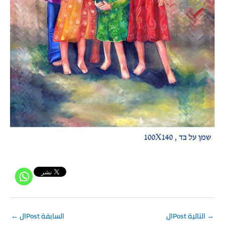
→
الPost التالية
الPost السابقة
←