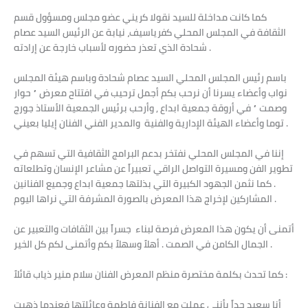
كما كانت مداخلة للسيد نقولا كريني عضو مجلس ومسؤول قسم
الثقافة في المجلس المحلي كفرياسيف، نيابة عن الرئيس السيد عصام
شحادة الذي تعذر حضوره لأسباب خارجة عن إرادته .
باسم رئيس المجلس المحلي السيد عصام شحادة وباسم هيئة المجلس
نواب وأعضاء يسرنا أن نرحب بكم أجمل ترحيب في افتتاح معرض ” حوار
وصمت ” في أروقة جمعية ابداع , وأرحب برئيس الجمعية الأستاذ جورج
توما وأعضاء الهيئة الإدارية والفنية والمدير الفني الفنان إيليا بعيني .
إننا في المجلس المحلي نفتخر بدعم البرامج الثقافية التي تسهم في
تطوير الفن ومسيرة التواصل الراقي تعبيراً عن مشاعر الإنسان وتطلعاته
. كما نثمن الجهود الكبيرة التي بذلتها جمعية ابداع وجميع الفنانين
المشاركين لإخراج هذا المعرض بالصورة المشرفة التي نراها اليوم .
أتمنى أن يكون هذا المعرض فرصة لبناء جسراً بين الثقافات والتعبير عن
الجمال الكامن في الصمت . أهلاً وسهلاً بكم وأتمنى لكم كل الخير .
كما تحدث بكلمة مختصرة منظم المعرض الفنان سلام منير ذياب قائلاً :
أنا سعيد جداً بأنني عملت مع الفنانة فاطمة وعائلتها فعندما ذهبت