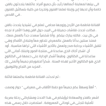
الى بيتها لمعاينة أعمالها رأيت بأن جميع أفراد عائلتها يتحدثون بالفن.
خاصة وأن لديها إبن وإبنة تعلما الفنون وتخرجا من كلية بتسالئيل للفنون
في القدس .
الفنانة فاطمة من الأردن وزوجها محامي تعلم في تشيخيا يتحدث بالفن
. فكانت تحدث نقاشات جميلة في البيت حول الفن وهذا الأمر لا نجده
في كل بيت . فالله يبارك بيتكم . وأنا شخصياً سعدت جداً بالعمل معك .
فمنذ سنتين بدأنا بالعمل عالمعرض نتحاور معاً ونتبادل الأفكار وهي
تتقبل الأشياء برحابة صدر وتعمل بالأخير الأشياء التي تراها مناسبة . أود
أن اشكر أخاك الذي ساعدنا في منتجة الصور وابنتك أماني التي
ساعدتنا في الكتالوج . وطبعاً أشكر الإدارة على دعمها في الكتالوج
الذي هو الكتالوج الأخير لهذه السنة . شكراً لحضوركم جميعاً وأتمنى لك
المزيد من النجاح والتوفيق .
ثم تحدثت الفنانة فاطمة بكلمتها قائلة :
أهلاً وسهلاً بكم جميعاً مع حفظ الألقاب في معرضي ” حوار وصمت “.
اشعر بالفخر والسعادة لرؤيتكم في هذا الحدث ومشاركتي رحلة بصرية
تأملية تتجلى في لوحاتي المعروضة . استحضرت خلال رسمي هذه