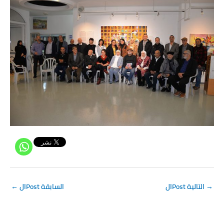
→
الPost التالية
الPost السابقة
←