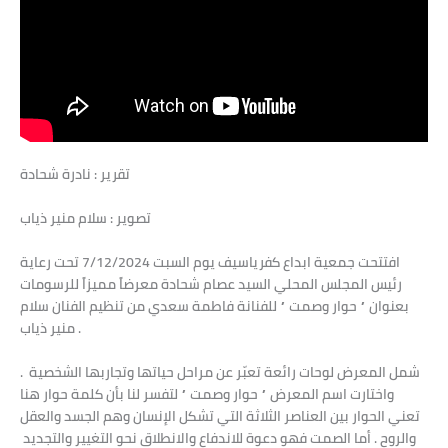
تقرير : نادرة شحادة
تصوير : سلام منير ذياب
افتتحت جمعية ابداع كفرياسيف يوم السبت 7/12/2024 تحت رعاية
رئيس المجلس المحلي السيد عصام شحادة معرضاً مميزاً للرسومات
بعنوان ” حوار وصمت ” للفنانة فاطمة سعدي من تنظيم الفنان سلام
منير ذياب .
شمل المعرض لوحات رائعة تعبّر عن مراحل حياتها وتجاربها الشخصية .
واختارت اسم المعرض ” حوار وصمت ” لتفسر لنا بأن كلمة حوار هنا
تعني الحوار بين العناصر الثلاثة التي تشكل الإنسان وهم الجسد والعقل
والروح . أما الصمت فهو دعوة للاندفاع والانطلاق نحو التغيير والتجديد