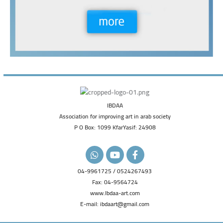
IBDAA
Association for improving art in arab society
P O Box: 1099 KfarYasif: 24908
W
Y
F
h
o
a
a
u
c
04-9961725 / 0524267493
t
t
e
Fax: 04-9564724
s
u
b
a
b
o
www.Ibdaa-art.com
p
e
o
E-mail: ibdaart@gmail.com
p
k
-