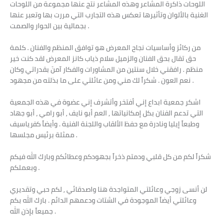
اللوحات ذاكرة المشاعر وهذه المشاعر نتج عنها مجموعة من اللوحات
الغنية بالألوان وتأثيرها تعكس هذه التجارب التي مررت بها وتعبر عنها
بجمالية بين الحوار والصمت .
من ركائز وأساسيات نجاح المعرض هو توافق المنظم والفنان . كلمة
حق تقال بحق الفنان والزميل سلام ذياب كانز المعرض لقد كنت خير
منظم . رافقني خلال سنتين من المشاورات والفكار آمنَ بقدراتي وكان
نعم العون . شكراً لك مني ومن عائلتي على ما بذلته من مجهود .
اشكر جمعية ابداع إني أفتخر وأتشرف إني عضوة في هذه الجمعية
التي تدعم الفنان بكل إمكانياتها , العم أبو نايف , أبو رامي , أبو جهاد
وطبعاً إيليا ونادرة مع حفظ الألقاب واللجنة الفنية . وأيضاً كفرياسيف
ممثلة برئيس مجلسها .
شكراً لكم من كل قلبي ودمتم ذخراً بجهودكم وعطائكم وبارك الله فيكم
وبعملكم .
لن أنسى زوجي وعائلتي المتواجدة هنا واصدقائي , لكم حبي وتقديري
وعائلتي أيضاً الموجودة في الشتات ودعمهم الدائم . بارك الله بكم
جميعاً بإذن الله .