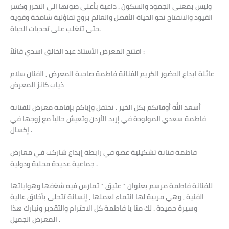
وليس بمعنى الجمود والسكون . داعية بأعلى صوتها الى التحرر وكسر
القيود والانفتاح نحو الحياة الأفضل والعالم بروح تفاؤلية شامخة وقوية
حتى تتغلب على تحديات الحياة.
افتتح المعرض الأستاذ عبد الخالق اسدي قائلاً :
عائلة ابداع الحضور الكريم الفنانة فاطمة صاحبة المعرض , الفنان سلام
ذياب كانز المعرض
أسعد الله أوقاتكم بكل الخير . نحتفل وإياكم بإقامة معرض للفنانة
فاطمة سعدي المولودة في إربد الأردن وتعيش حالياً مع زوجها في
إكسال .
فاطمة فنانة تشكيلية عضو في رابطة إبداع شاركت في معارض
جماعية عديدة محلية ودولية .
للفنانة فاطمة مرسم بعنوان ” عتيق ” تمارس فيه شغفها وهواياتها
الفنية , وهي مربية لها انتماء لعملها , إنسانة تتحلى بأخلاق عالية
وسيرة حميدة . لك منا يا فاطمة كل الاحترام والتقدير ونبارك هذا
المعرض الجميل .