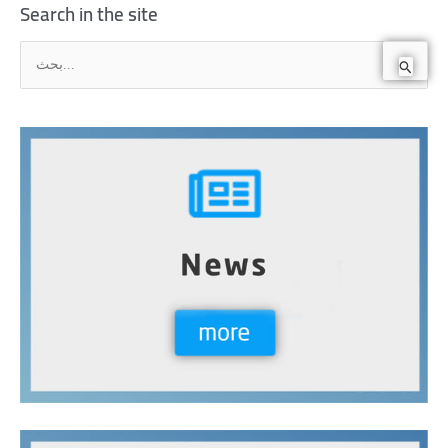
Search in the site
ا
ل
ب
ح
ث
ع
ن
: