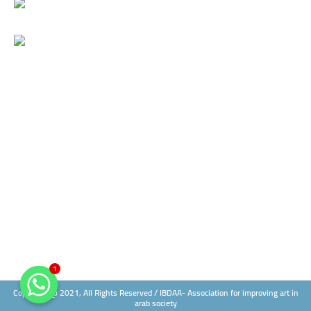
ع
ن
:
1
Copyright @ 2021, All Rights Reserved / IBDAA- Association for improving art in
arab society