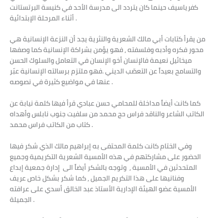
كفرياسيف حينما كان يتردد الى مدرسة الأحد في كنيسة البرتستانت
أثناء المرحلة الإبتدائية .
من يقرأ كتابات أبي مالك الشعرية والنثرية يجد أن النزعة الإنسانية هي
محور فكره وأدبه وفلسفته , فهو يؤمن بشراكة الإنسانية كما وصفها
ميخائيل نعيمة فالإنسان أخو الإنسان في التعامل والسلوك الحسن
والتسامح بعيداً عن التعصّب الديني .فهو ملتزم برسالته الإنسانية عبّر
عنها في مواضيع كثيرة في نصوصه .
كما كانت أيضاً مداخلة للمحامي حسن عبادي قرأ فيها كلمة نيابة عن
الكاتب الشاعر والناقد فراس حج محمد من سلفيت جنوب نابلس وأهداه
كتاب من الكاتب فراس محمد .
وفي الختام كانت كلمة المحتفى به إبراهيم مالك الذي شكر فيها
الحضور على مشاركتهم في هذه الأمسية الشعرية التكريمية وجميع
المتحدثين في الأمسية , وتوجه بالشكر أيضاً الى إدارة جمعية إبداع
وفنانيها على هذا التكريم الجميل , كما شكر بشكل خاص عريف
الأمسية عضو الهيئة الإدارية الأستاذ عبد الخالق أسدي على عرافته
الجميلة .