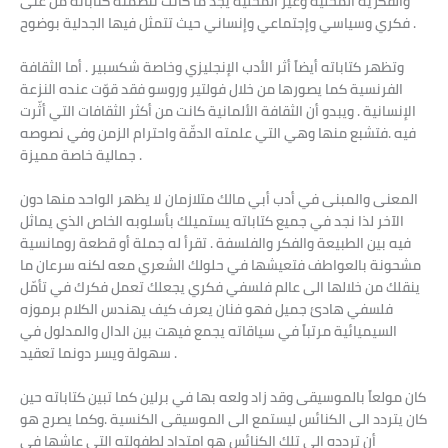
والفكرية المحلية وغير المحلية يجد ما كانت تتضمنه كتاباته من غنى
فكري وسياسي وإجتماعي وإنساني حيث تتمثل فيها الجدلية بوضوح .
وتظهر كتاباته أيضاً أثر الأدب الإنجليزي وخاصة شكسبير . أما الثقافة
الفرنسية كما يصورها من خلال فولتير وروسو فقد قوّت عنده النزعة
الإنسانية . ويبدو أن الثقافة الألمانية كانت من أكثر الثقافات التي أثّرت
فيه .فتشبع منها وهي التي علمته الدقّة واحترام الزمن وفي نصوصه
جمالية خاصة مميزة .
المعنى والمبنى في أدب أبي مالك متلازمان لا يظهر الواحد منها دون
الآخر لذا نجد في جميع كتاباته يستميلك بأسلوبه الخاص الذي يماثل
فيه بين الطبيعة والفكر والفلسفة . تقرأ له جملة أو قطعة رومانسية
مشحونة بالعواطف فتعيشها في حلولك الشعري معه لكنه سرعان ما
ينقلك من خلالها الى عالم فلسفي فكري يجعلك تعمل فكرك في تأمّل
فلسفي هادئ جميل فهو فنان يعرف كيف يهندس الكلام برموزه
السيميائية مرتباً في سياقاته يجمع فيهت بين الدال والمدلول في
سهولة ويسر دونما تعقيد .
كان مولعاً بالموسيقى وقد زاد ولعه بها في برلين كما تبين كتاباته حين
كان يتردد الى الكنائس ليستمع الى الموسيقى الكنسية .وكما يصرح هو
أن تردده الى تلك الكنائس هو امتداد لطفولته التي عاشها في