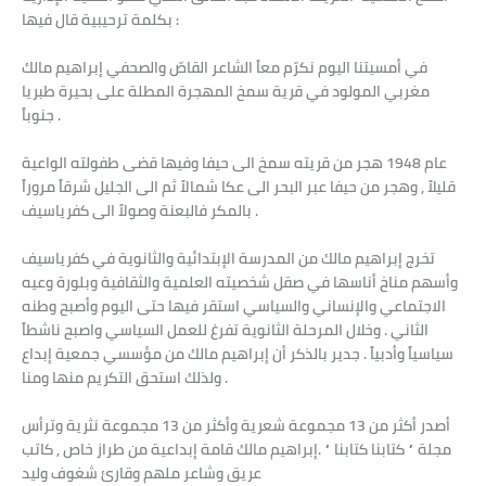
بكلمة ترحيبية قال فيها :
في أمسيتنا اليوم نكرّم معاً الشاعر القاصّ والصحفي إبراهيم مالك
مغربي المولود في قرية سمخ المهجرة المطلة على بحيرة طبريا
جنوباً .
عام 1948 هجر من قريته سمخ الى حيفا وفيها قضى طفولته الواعية
قليلاً , وهجر من حيفا عبر البحر الى عكا شمالاً ثم الى الجليل شرقاً مروراً
بالمكر فالبعنة وصولاً الى كفرياسيف .
تخرج إبراهيم مالك من المدرسة الإبتدائية والثانوية في كفرياسيف
وأسهم مناخ أناسها في صقل شخصيته العلمية والثقافية وبلورة وعيه
الاجتماعي والإنساني والسياسي استقر فيها حتى اليوم وأصبح وطنه
الثاني . وخلال المرحلة الثانوية تفرغ للعمل السياسي واصبح ناشطاً
سياسياً وأدبياً . جدير بالذكر أن إبراهيم مالك من مؤسسي جمعية إبداع
ولذلك استحق التكريم منها ومنا .
أصدر أكثر من 13 مجموعة شعرية وأكثر من 13 مجموعة نثرية وترأس
مجلة ” كتابنا كتابنا ” .إبراهيم مالك قامة إبداعية من طراز خاص , كاتب
عريق وشاعر ملهم وقارئ شغوف وليد