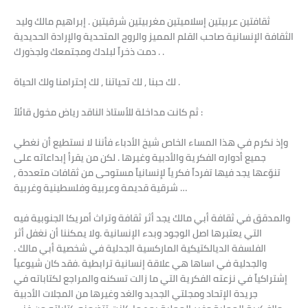
ثقافتين عربيتين إسلاميتين مغربيتين شرقيتين . إبراهيم مالك وليد
الثقافة الإنسانية صاحب القلم المميز والروح المتحدية والإرادة الحديدية
. دمت ذخراً لبلدك ومجتمعك ولجذورك .
لك حبنا , لك تحياتنا , لك إحترامنا ولك الحياة .
ثم كانت مداخلة للأستاذ الناقد رياض مخول قائلاً :
وإذ نكرم في هذا المساء الخاص شيخ الأدباء فأننا لا نستطيع أن نغطي
جميع أدواره الفكرية والأدبية وغيرها . لكن من يقرأ إبداعاته على
تنوّعها يجد فيها تفرداً فكرياً لإنسانياً مستوحى من ثقافات متعددة ,
شرقية قديمة وعربية وفلسطينية وغربية …
والمدقق في ثقافة أبي مالك يجد أثر ثقافة وتراث أمريكا الجنوبية فيه
التي يعتبرها اصل الوجود وبدء الإنسانية .ولا يمكننا أن نغفل أثر
الفلسفة الديالكتيكية الماركسية الجدلية في شخصية أبي مالك .
والجدلية في اساها هي علاقة إنسانية ترابطية .فقد كان شيوعياً
إشتراكياً في نزعته الفكرية التي ما زالت تسكنه والمراجع لكتاباته في
جريدة الإتحاد ومجلتي الجديد والغد وغيرها من المجلات الأدبية