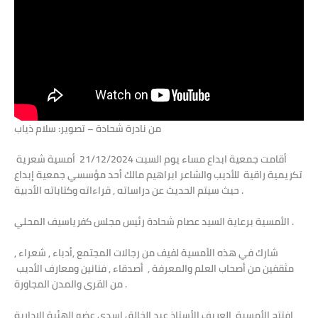
من نادرة شحادة – تصوير: سلام ذياب
أقامت جمعية ابداع مساء يوم السبت 21/12/2024 أمسية شعرية
تكريمية راقية للأديب والشاعر ابراهيم مالك أحد مؤسسي جمعية إبداع
حيث سيتم الحديث عن دراساته , قراءاته وكتاباته الأدبية .
الأمسية برعاية السيد عصام شحادة رئيس مجلس كفرياسيف المحلي .
شارك في هذه الأمسية لفيف من رجالات المجتمع ,أدباء , شعراء ,
مثقفين من أصحاب العلم والمعرفة , أصدقاء , فنانين ومعارف الأديب
من القرى والمدن المجاورة .
افتتح الأمسية العريف الأستاذ عبد الخالق اسدي عضو الهئية الإدارية