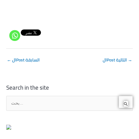
→
الPost التالية
الPost السابقة
←
Search in the site
ا
ل
ب
ح
ث