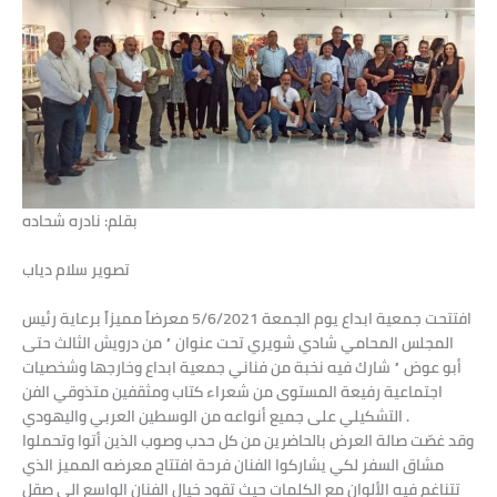
بقلم: نادره شحاده
تصوير سلام دياب
افتتحت جمعية ابداع يوم الجمعة 5/6/2021 معرضاً مميزاً برعاية رئيس
المجلس المحامي شادي شويري تحت عنوان ” من درويش الثالث حتى
أبو عوض ” شارك فيه نخبة من فناني جمعية ابداع وخارجها وشخصيات
اجتماعية رفيعة المستوى من شعراء كتاب ومثقفين متذوقي الفن
التشكيلي على جميع أنواعه من الوسطين العربي واليهودي .
وقد غصّت صالة العرض بالحاضرين من كل حدب وصوب الذين أتوا وتحملوا
مشاق السفر لكي يشاركوا الفنان فرحة افتتاح معرضه المميز الذي
تتناغم فيه الألوان مع الكلمات حيث تقود خيال الفنان الواسع الى صقل