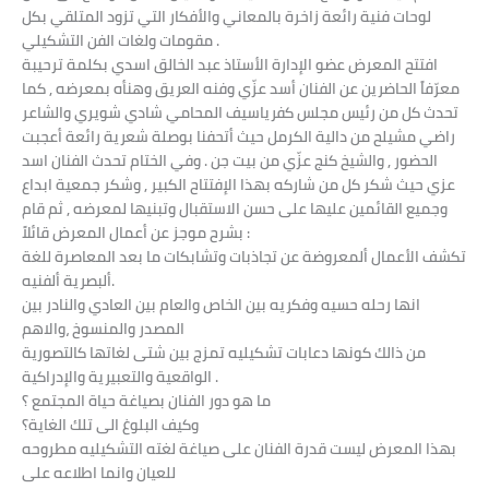
لوحات فنية رائعة زاخرة بالمعاني والأفكار التي تزود المتلقي بكل
مقومات ولغات الفن التشكيلي .
افتتح المعرض عضو الإدارة الأستاذ عبد الخالق اسدي بكلمة ترحيبة
معرّفاً الحاضرين عن الفنان أسد عزّي وفنه العريق وهنأه بمعرضه , كما
تحدث كل من رئيس مجلس كفرياسيف المحامي شادي شويري والشاعر
راضي مشيلح من دالية الكرمل حيث أتحفنا بوصلة شعرية رائعة أعجبت
الحضور , والشيخ كنج عزّي من بيت جن . وفي الختام تحدث الفنان اسد
عزي حيث شكر كل من شاركه بهذا الإفتتاح الكبير , وشكر جمعية ابداع
وجميع القائمين عليها على حسن الاستقبال وتبنيها لمعرضه , ثم قام
بشرح موجز عن أعمال المعرض قائلاً :
تكشف الأعمال ألمعروضة عن تجاذبات وتشابكات ما بعد المعاصرة للغة
ألبصرية ألفنيه.
انها رحله حسيه وفكريه بين الخاص والعام بين العادي والنادر بين
المصدر والمنسوخ ،والاهم
من ذالك كونها دعابات تشكيليه تمزج بين شتى لغاتها كالتصورية
الواقعية والتعبيرية والإدراكية .
ما هو دور الفنان بصياغة حياة المجتمع ؟
وكيف البلوغ الى تلك الغاية؟
بهذا المعرض ليست قدرة الفنان على صياغة لغته التشكيليه مطروحه
للعيان وانما اطلاعه على