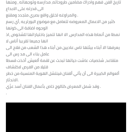
تاريخ الفن، فهم وادراك مضامين طروحاته، مدارسه وتوجهاته ، ومنها
الى قدرته على الابداع
والمراوغه لخلق واقع بصري متجدد ومقنع .
كثير من الاعمال المعروضه تتعامل مع موضوع البورتريه ،أي رسم
الوجوه اضافة الى كونها
نمطا من أنماط هذه المدارس، الا انها تتميز باختياراتها للشخوص ،اذ
انها جميعا تقريبا أناس لا
يعرفها الا أبناء بيئتها ناس عاديين من أبناء هذا الشعب من فلاح الى
عامل بناء الى مد رس الى
متقاعد، شخصيات عاشت حياتها تبحث عن لقمة ألعيش، أخذت قسطا
قليلا من الفرص لاكتشاف
ألعوالم الكبيرة الى أن يأتي ألفنان فينتشل الهوية المنسية من خطر
الاندثار.
وقد شمل المعرض كتالوج خاص بأعمال الفنان أسد عزّي .
.