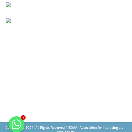
ع
ن
:
1
Copyright @ 2021, All Rights Reserved / IBDAA- Association for improving art in
arab society