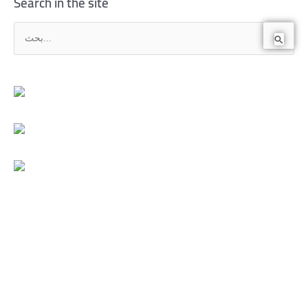
Search in the site
ا
ل
ب
ح
ث
ع
ن
: