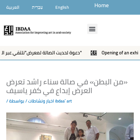
تخطي
Home
English
עִבְרִית
العربية
إلى
المحتوى
Menu
Opening of an exhibitio
دعوة لحديث الصالة لمعرض"نلتقي عبر الاشكال"
سناء‭ ‬راشد‭ ‬تعرض ‭ ‬‮«‬من‭ ‬البطن‮»‬ في‭ ‬صالة‭
‬العرض‭ ‬إبداع‭ ‬في‭ ‬كفر‭ ‬ياسيف
ibdaa` art
/ بواسطة
اخبار ونشاطات
/