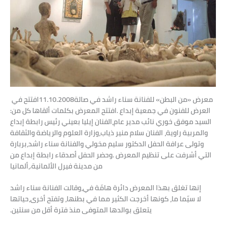
افتتح‭ ‬في‭ ‬11‭.‬10‭.‬2008‭ ‬معرض‭ ‬‮«‬من‭ ‬البطن‮»‬‭ ‬للفنانة‭ ‬سناء‭ ‬راشد‭ ‬في‭ ‬صالة‭
‬العرض‭ ‬للفنون‭ ‬في‭ ‬جمعية‭ ‬إبداع‭. ‬افتتح‭ ‬المعرض‭ ‬بكلمات‭ ‬ألقاها‭ ‬كل‭ ‬من‭:
‬الفنان‭ ‬إيليا‭ ‬بعيني‭ ‬رئيس‭ ‬رابطة‭ ‬إبداع،‭ ‬السيد‭ ‬موفق‭ ‬خوري‭ ‬نائب‭ ‬مدير‭ ‬عام‭
‬وزارة‭ ‬العلوم‭ ‬والرياضة‭ ‬والثقافة،‭ ‬الفنان‭ ‬سلام‭ ‬منير‭ ‬ذياب،‭ ‬والمربية‭ ‬راوية‭
‬بربارة،‭ ‬وتولى‭ ‬عرافة‭ ‬الحفل‭ ‬الدكتور‭ ‬سليم‭ ‬مخولي‭ ‬والفنانة‭ ‬سناء‭ ‬راشد‭
وقالت‭ ‬الفنانة‭ ‬سناء‭ ‬راشد،‭ ‬إنها‭ ‬تغلق‭ ‬بهذا‭ ‬المعرض‭ ‬دائرة‭ ‬هامّة‭ ‬في‭
‬حياتها،‭ ‬وتفتح‭ ‬أخرى،‭ ‬كونها‭ ‬أخرجت‭ ‬الكثير‭ ‬مما‭ ‬في‭ ‬بطنها،‭ ‬لا‭ ‬سيّما‭ ‬ما‭