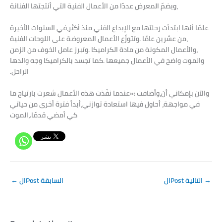
ويضمّ‭ ‬المعرض‭ ‬عددًا‭ ‬من‭ ‬الأعمال‭ ‬الفنية‭ ‬التي‭ ‬أنتجتها‭ ‬الفنانة،
في‭ ‬السنوات‭ ‬الأخيرة،‭ ‬علمًا‭ ‬أنها‭ ‬ابتدأت‭ ‬رحلتها‭ ‬مع‭ ‬الإبداع‭ ‬الفني‭ ‬منذ‭ ‬أكثر‭
‬من‭ ‬عشرين‭ ‬عامًا‭. ‬وتتوزّع‭ ‬الأعمال‭ ‬المعروضة‭ ‬على‭ ‬اللوحات‭ ‬الفنية،‭
‬والأعمال‭ ‬المكونة‭ ‬من‭ ‬مادة‭ ‬الكراميكا‭. ‬وتبرز‭ ‬عامل‭ ‬الخوف‭ ‬من‭ ‬الزمن،‭
وأضافت‭: ‬‮«‬عندما‭ ‬نفّذت‭ ‬هذه‭ ‬الأعمال‭ ‬شعرت‭ ‬بارتياح‭ ‬ما،‭ ‬والآن‭ ‬بإمكاني‭ ‬أن‭
‬أبدأ‭ ‬فترة‭ ‬أخرى‭ ‬من‭ ‬حياتي،‭ ‬أحاول‭ ‬فيها‭ ‬استعادة‭ ‬توازني،‭ ‬في‭ ‬مواجهة‭
→
الPost التالية
الPost السابقة
←