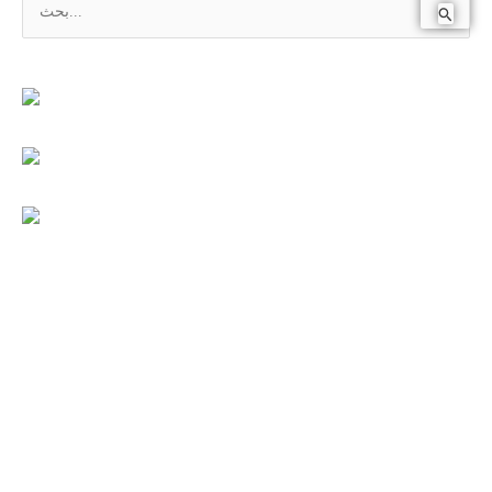
ا
ل
ب
ح
ث
ع
ن
: