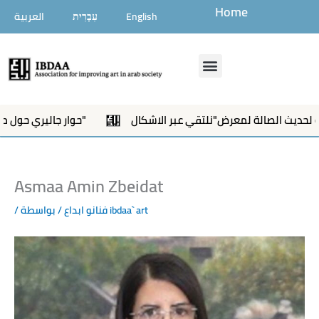
تخطي
Home
English
עִבְרִית
العربية
إلى
المحتوى
Menu
حوار جاليري حول معرض "نلتقي عبر الاشكال"
Asmaa Amin Zbeidat
ibdaa` art
/ بواسطة
فنانو ابداع
/