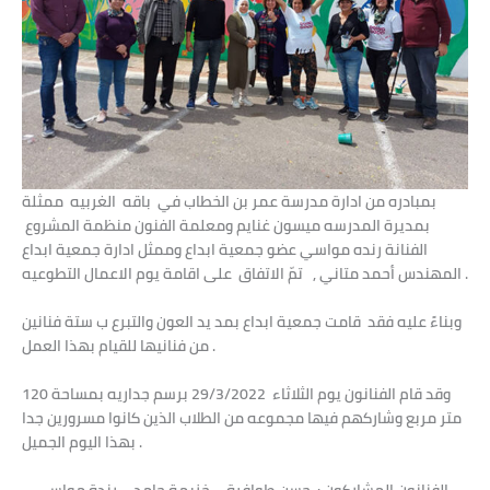
بمبادره من ادارة مدرسة عمر بن الخطاب في باقه الغربيه ممثلة
بمديرة المدرسه ميسون غنايم ومعلمة الفنون منظمة المشروع
الفنانة رنده مواسي عضو جمعية ابداع وممثل ادارة جمعية ابداع
المهندس أحمد متاني , تمّ الاتفاق على اقامة يوم الاعمال التطوعيه .
وبناءً عليه فقد قامت جمعية ابداع بمد يد العون والتبرع ب ستة فنانين
من فنانيها للقيام بهذا العمل .
وقد قام الفنانون يوم الثلاثاء 29/3/2022 برسم جداريه بمساحة 120
متر مربع وشاركهم فيها مجموعه من الطلاب الذين كانوا مسرورين جدا
بهذا اليوم الجميل .
الفنانون المشاركون : حسن طوافرة – خزيمة حامد – رندة مواسي –