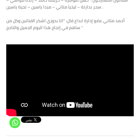
سحر بدارنة – ليخيا متاني – مبدا ياسين – نجية ياسين .
أحمد متاني عضو إدارة ابداع قال: “انا بدوري اشكر الفنانين وكل من
ساهم في إنجاح هذا اليوم الجميل والناجح ”