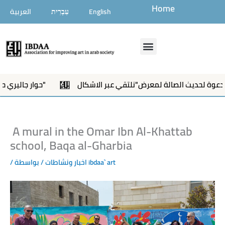
تخطي
Home
English
עִבְרִית
العربية
إلى
المحتوى
Menu
دعوة لحديث الصالة لمعرض"نلتقي عبر الاشكال"
حوار جاليري حول معرض "نلتقي عبر الاشكال"
A mural in the Omar Ibn Al-Khattab
school, Baqa al-Gharbia
ibdaa` art
/ بواسطة
اخبار ونشاطات
/