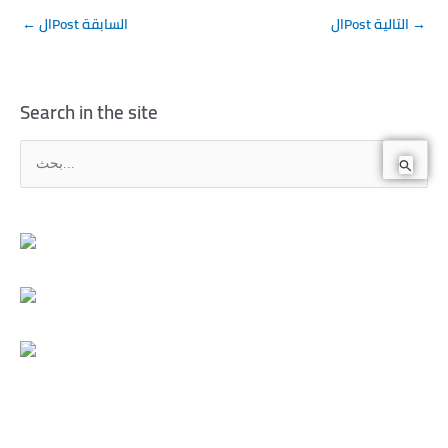
→
الPost التالية
الPost السابقة
←
Search in the site
ا
ل
ب
ح
ث
ع
ن
: