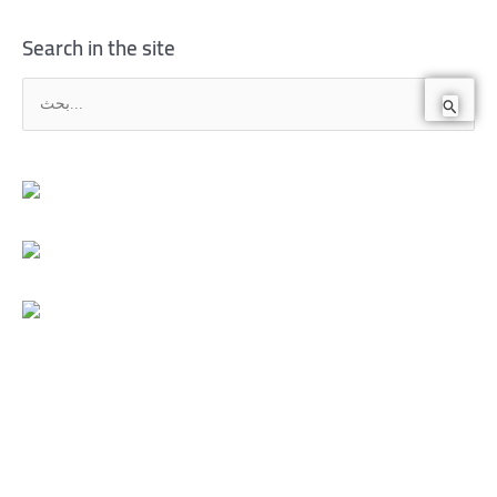
Search in the site
ا
ل
ب
ح
ث
ع
ن
: