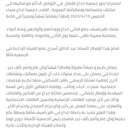
استمرارا لدور جمعية ابداع الفعال في التواصل الدائم مع فنانيها في
مختلف مناسباتها وفعالياتها السنوية ، اقامت جمعية ابداع مساء
الخميس 2023/4/13 إفطاراً رمضانياً شهياً ومميزاً في قاعة
بعلبك كفرياسيف جمع فناني ابداع وزوجاتهم وأزواجهن وسط أجواء
رمضانية مميزة طغى عليها روح التآخي والمودة والألفة والمحبة .
افتتح هذا الإفطار الأستاذ عبد الخالق أسدي عضو الهيئة الإدارية في
الجمعية قائلاً :
رمضان كريم و صياماً مقبولاً وافطاراً شهياً وكل عام وانتم بألف خير .
اعتدنا في رمضان على مدار سنوات خلت أن نقون بفعاليات ونشاطات
أخرى إضافية لعملنا الرسمي بالفن التشكيلي منها تكريم شخصيات
اجتماعية شعراء , أدباء وكتّاب .. وإقامة احتفالين الأول راس السنة
الميلادية وإفطار رمضاني . مخصصين لعائلة ابداع من الفنانين والفنانات
وذلك من أجل توطيد العلاقات الإنسانية وتحسين العلاقات الاجتماعية
والتعارف على بعضنا البعض عن كثب والإحترام المتبادل واحترام الآخر .
وهذا النهج تنفرد به رابطة ابداع في كفرياسيف فأهلاً وسهلاً بكم
جميعاً وكل عام وأنتم بألف خير .فاشكر رئيس الجمعية الأستاذ جورج توما
وأعضاء الهيئة الإدارية والأخت نادرة