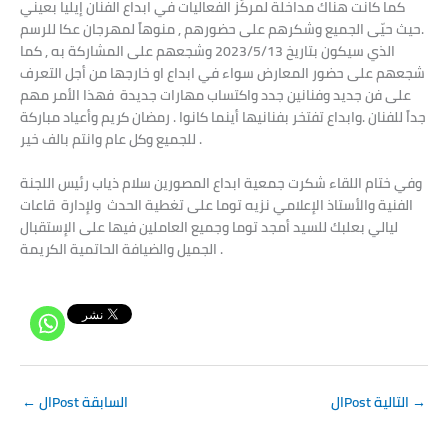
كما كانت هناك مداخلة لمركّز الفعاليات في ابداع الفنان إيليا بعيني
.حيث حيّى الجميع وشكرهم على حضورهم , منوهاً لمهرجان عكا للرسم
الذي سيكون بتاريخ 2023/5/13 وشجعهم على المشاركة به , كما
شجعهم على حضور المعارض سواء في ابداع او خارجها من أجل التعرف
على فن جديد وفنانين جدد واكتساب مهارات جديدة فهذا الأمر مهم
جداً للفنان .وابداع تفتخر بفنانيها أينما كانوا . رمضان كريم وأعياد مباركة
للجميع وكل عام وانتم بالف خير .
وفي ختام اللقاء شكرت جمعية ابداع المصورين سلام ذياب رئيس اللجنة
الفنية والأستاذ الإعلامي نزيه توما على تغطية الحدث ولإدارة قاعات
ليالي بعلبك للسيد أمجد توما وجميع العاملين فيها على الإستقبال
الجميل والضيافة الحاتمية الكريمة .
→
الPost التالية
الPost السابقة
←