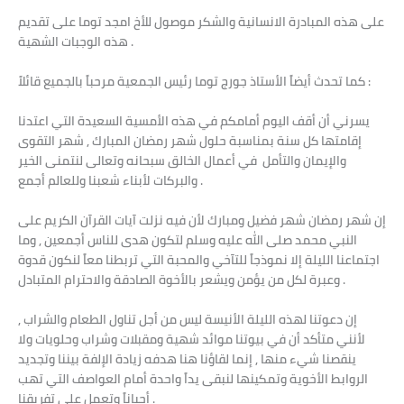
على هذه المبادرة الانسانية والشكر موصول للأخ امجد توما على تقديم
هذه الوجبات الشهية .
كما تحدث أيضاً الأستاذ جورج توما رئيس الجمعية مرحباً بالجميع قائلاً :
يسرني أن أقف اليوم أمامكم في هذه الأمسية السعيدة التي اعتدنا
إقامتها كل سنة بمناسبة حلول شهر رمضان المبارك , شهر التقوى
والإيمان والتأمل في أعمال الخالق سبحانه وتعالى لنتمنى الخير
والبركات لأبناء شعبنا وللعالم أجمع .
إن شهر رمضان شهر فضيل ومبارك لأن فيه نزلت آيات القرآن الكريم على
النبي محمد صلى الله عليه وسلم لتكون هدى للناس أجمعين , وما
اجتماعنا الليلة إلا نموذجاً للتآخي والمحبة التي تربطنا معاً لنكون قدوة
وعبرة لكل من يؤمن ويشعر بالأخوة الصادقة والاحترام المتبادل .
إن دعوتنا لهذه الليلة الأنيسة ليس من أجل تناول الطعام والشراب ,
لأنني متأكد أن في بيوتنا موائد شهية ومقبلات وشراب وحلويات ولا
ينقصنا شيء منها , إنما لقاؤنا هنا هدفه زيادة الإلفة بيننا وتجديد
الروابط الأخوية وتمكينها لنبقى يداً واحدة أمام العواصف التي تهب
أحياناً وتعمل على تفريقنا .