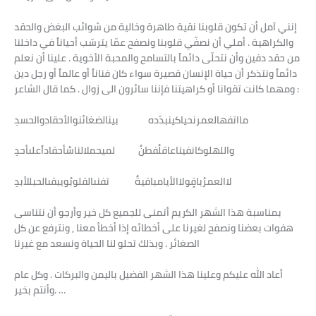
إنني آمل أن تكون قلوبنا نقية طاهرة وخالية من شوائب البغض والحقد
والكراهية . أملي أن نصفّي قلوبنا ونصفح عمّا يترسّب أحياناً في داخلنا
من حقد دفين وأن نتحلّى دائماً بالتسامح والمحبة الأخوية . علينا أن نعلم
دائماً ونتذكر أن حياة الإنسان قصيرة سواء كان فناناً أو عالماً أو رجل دين
ومهما كانت تقوانا أو كراهيتنا فإننا سائرون الى زوال . كما قال الشاعر :
ما
اتفه
العمر
نحيا
كي
نبدّده
بين
الضغائن
والأحقاد
والحسد
والله
لو
كان
فينا
عاقل
فطن
لم
يحمل
الناس
أحقاداً
على
أحد
لا
العمرُ
باقٍ
ولا
الأيام
باقية
تفنى
القلوب
ويبقى
الحب
للأبد
بمناسبة هذا الشهر الكريم أتمنى للجميع كل خير وأرجو أن نتناسى
هفوات بعضنا ونصفح لغيرنا على أخطائه إذا أخطأ معنا , ونترفع عن كل
الصغائر . وبذلك تحلو لنا الحياة ونسعد مع غيرنا
أعاد الله عليكم وعلينا هذا الشهر الفضيل باليمن والبركات . وكل عام
وأنتم بخير. …