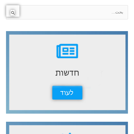
ا
ل
ب
ح
ث
ع
ن
: