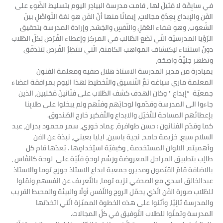
في سابِقَة لا مَثيلَ لها ، قامت مدرسة البيادِر اليوم بتسليط الضّوءِ على
الفَن والإبداع بِعِدّةِ مجالاتٍ، إيمانًا منها أنّ الفَن هو لغة التّواصُلِ بينَ
الشّعوب، وهو شفاء العَقلِ والنّفسِ والجَسَد، وإرادة المدرسة بتحقيق
الرّؤيا المدرسيّة التّي تَضَع الطّالب في المركِز وإعطاء الفُرَص لِكلّ الطّلاب
دونَ استثناء لاِكتِشاف المواهِب الكامِنَة، الّتي تنتَظِرُ الفُرص لِتَتَدَفّق
وتَظهَر جلِيَّةً واضِحَة،
بمبادرة من مدير المدرسة الاستاذ هلال صفيه ومعلمة الفنون
المعلمة ماري سياغه تمَّ التّنسيق والتّخطيط لهذا اليوم بمرافقة اعضاء
جمعيّة “إبداع ” وكان الهدف كشف الطّلاب على فنّانينَ مَحَليين، الذين
جاءوا الى المدرسة وقدّموا لوحاتِهم وفنّهم ولم يبخلوا على طلابِنا
بإعطائهم المساحة للتّخيّل والابداع والتّفكير خارج الصّندوق.
كما وقدّم الفنانون : حسن طوافرة، عِماد خوري، سمر محمود بدران، عبد
السلام سبع، خزيمة حامد، نجية ياسين، ايليا بعيني، نبذة عن الفن
وأهميته، الالوان المستخدمة ، وكيفيّة استِخدامِها . بَعدَها قام كل
طالِب بتطبيق المراحل المعروضة ورَسْمِ لوحَةٍ فنّيّة على لوحة كانڤاس ،
بالاضافة قامَ القيّمون ومديرو جمعية ابداع الاستاذ جورج توما والاستاذ
عبدالخالق اسدي مع الصحفي نزيه توما، بالتّعريف عن انفسهم ونقلوا
للطّلاب صورة الفَن الّذي يجمّل الروح والنّفس أولًا والبيئة والمحيط القريب
والمدرسة ثانِيًا، وأثنوا على هذه الخطوة المميّزة الّتي اتخذتها
المدرسة وتمنّوا للطلاب التّوفيق في كلّ المجالات.