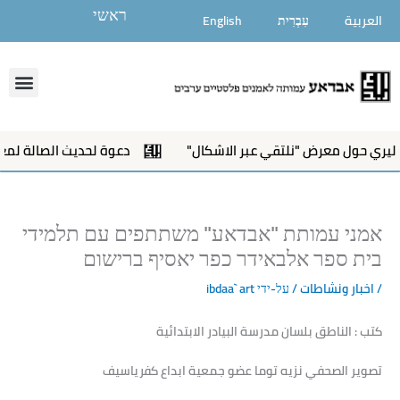
לוג
ראשי
العربية
עִבְרִית
English
וכן
enu
ر الاشكال"
دعوة لحديث الصالة لمعرض"نلتقي عبر الاشكال"
אמני עמותת "אבדאע" משתתפים עם תלמידי
בית ספר אלבאידר כפר יאסיף ברישום
/
اخبار ونشاطات
/ על-ידי
ibdaa` art
كتب : الناطق بلسان مدرسة البيادر الابتدائية
تصوير الصحفي نزيه توما عضو جمعية ابداع كفرياسيف