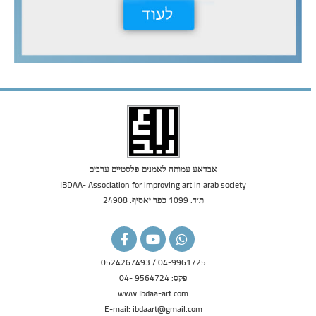
אבדאע עמותה לאמנים פלסטיים ערבים
IBDAA- Association for improving art in arab society
ת׳ד: 1099 כפר יאסיף: 24908
F
Y
W
a
o
h
c
u
a
04-9961725 / 0524267493
e
t
t
פקס: 9564724 -04
b
u
s
o
b
a
www.Ibdaa-art.com
o
e
p
E-mail: ibdaart@gmail.com