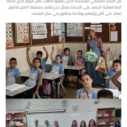
كل الشكر لمعلمي المدرسة الّذين رافقوا الطّلاب خلال اليوم الذي تخلّله
أيضا فعالية الرسم على الحجارة، ولكلّ حجرٍ قِصّة، رسَمَتها أنامل فنّانون
صِغار على أمَل رؤيتهم يومًا ما يحلّقون في عنان السّماء