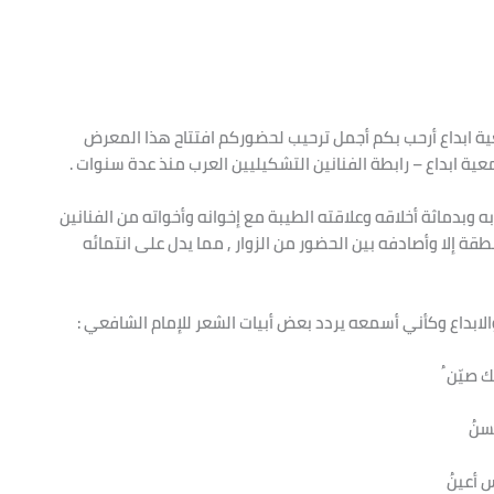
معية ابداع أرحب بكم أجمل ترحيب لحضوركم افتتاح هذا المعرض
ية ابداع – رابطة الفنانين التشكيليين العرب منذ عدة سنوات .
به وبدماثة أخلاقه وعلاقته الطيبة مع إخوانه وأخواته من الفنانين
طقة إلا وأصادفه بين الحضور من الزوار , مما يدل على انتمائه
الابداع وكأني أسمعه يردد بعض أبيات الشعر للإمام الشافعي :
صيّن ُ
سنُ
 أعينُ