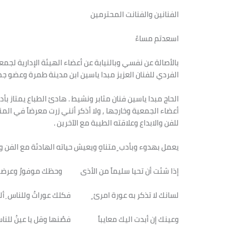
الفنانين والفنانت المحترمين
اسعدتم مساءً
بالأصالة عن نفسي وبالنيابة عن أعضاء الهيئة الإدارية لج
الفردي للفنان العزيز مبدا ياسين ابن مدينة طمرة وعضو جمع
الحاج مبدا ياسين فنان مثابر ونشيط . هادئ الطباع يمتاز بأد
أعضاء الجمعية وخارجها , ولا أذكر أنني زرت معرضاً في المن
للفن والابداع وعلاقته الطيبة مع الآخرين .
يعمل بهدوء وبأدب ٍ متناهٍ ويعيش حياته الهادئة مع الفن و
إذا شئت أن تحيا سليماً من الأذى وحظك موفورٌ وعرضك 
لسانك لا تذكر به عورة امرئ ٍ فكلك عوراتٌ وللناس ِ أل
وعينك إن أبدت اليك معايباً فصُنها وقل يا عينُ للناس