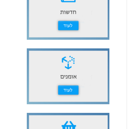
ث
ع
ن
: