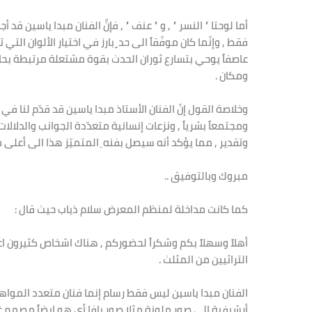
أما لوحتا ” النسر ” , و ” عنف ” , فإنَّ الفنان مبدا ياسين ق
فقط , وإنّما كان موفّقاً الى حد ٍ بارز في اختيار الألوان التي
عاصفاً يوحي بتسارع ثوران الحدث بقوة مشتعلة مرتبطة بحال
ومكان .
وخلاصة القول إنّ الفنان الأستاذ مبدا ياسين قد قدّم لنا في لوح
ومجتمعاً بشرياً , ونزعات إنسانية متعدّدة الجوانب والدلالا
وتقدير , مما يؤكد أنه سيصل بفنه ِ المتميّز هذا الى أعلى مر
مبروك وبالتوفيق ..
كما كانت مداخلة لمنظم المعرض سلام ذياب حيث قال :
أهلاً وسهلاً بكم وشكراً لحضوركم , هناك اشخاص كثيرون 
التراثيين من المثلث .
الفنان مبدا ياسين ليس فقط رسام إنما فنان متعدد المواه
أرشيفية الى صور ملونة مثلا صور يافا أي هو ايضاً مصم