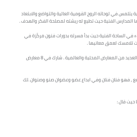
ة يتلمس في لوحاته الروح القومية العالية والتواضع والابتعاد
فيها المدارس الفنية حيث تطيع له ريشته لمصلحة الفكر والهدف .
ء في الساحة الفنية حيث بدأ مسرته بدورات فنون مركّزة في
ات تلامسك لعمق معانيها .
مبدا عضو في العديد من الجمعيات التشكيلية , شارك في العديد من المعارض المحلية والعالمية . شارك في 8 معارض
تواضع , فهو فنان فنان وفي ابداع عضو وعضوان صنو وصنوان .لك
 حيث قال :