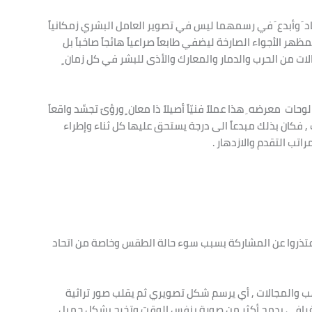
د أجاد َ وأبدع َ في رسمهما ليس في تصوير العامل البشري زمكانياً
 تمظهر الأجواء الصارخة ليضفي طابعاً صراعياً هائجاً صاخباً بل
ات من الحرب والدمار والمعارك والأذى للبشر في كل زمان ٍ
ات معرضه ِ هذا عملاً فنيّاً أصيلاً ذا معان ٍ ورؤىً تجسِّد واقعاً
ت , فكان بذلك مبدعاً الى درجة يستحق عليها كل ثناء وإطراء
اتب التقدم والازدهار .
اعتذروا عن المشاركة بسبب سوء حالة الطقس وخاصة من اتحاد
ب والمجالات , أي يرسم شكل تصويري ثم يقلب صور تراثية
م غرافي يدمج أكثر من صورة بنفس الوقت وتخرج بشكل جميل