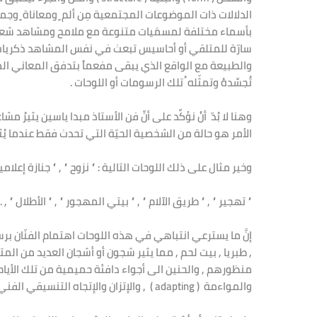
الدلالات ذات الموضوعات المجتمعية مِن ألم ٍ ومعاناة ٍ وج
بأسماء مختلفة لمسمَيات متنوعة مع ملامح ومشاهد شعبية 
سارّة للمتلقي أو أحاسيس تبعث في نفس المشاهد ذكريات وتج
والطبيعة مع الواقع الذي يبقى مفعماً بتدفق المعاني المُ
تُجسِّدهُ وتمثّله ُ تلك الرسومات أو اللوحات .
وهنا لا بُدّ أنْ نؤكِّد على أنِّ فن الأستاذ مبدا ياسين يثيرُ
الأمر هو حالة من الشخصية الحيّة التي تحدث فقط عندما يُ
وخير مثال على ذلك اللوحات التالية : ” نزوح ” , ” جنازة إعلام
” تهجير ” , ” طريق الآلام ” , ” بيتي المهجور ” , ” الأطلال ” , .
إنَّ ما يسترعي انتباهي في هذه اللوحات اهتمام الفنّان برسم 
, طبريا , بيت لحم , مما يثير شجون أو أشجان العديد من المت
منظورهم , والحنين الى أجواء دافئة حميمية من تلك الأيام
والمواءمة ( adapting ) , والإتزان والإتجاه التنسيقي الفني المُستحوذ على فكر وريشة الفنّان في آن ٍ واحد .