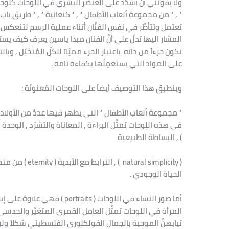
ولا يفوتني أن أشدّد على العنصر البشري في اللوحات كلوحات :
” , ” من مجموعة ألعاب الأطفال ” , ” كنعانية ” , ” طريق با
تعتمل وتتأطَّر في نفس الفنّان أثناء عملية الرسم لتنعكس 
المشار اليها تدلّ على أنَّ الفنان مبدا ياسين يعرف كيف يستخ
تكون جزءاً من ذاته ِ باعتبار الجزء ممثِلاً للكلّ المُتخَيّل , 
على المواد التي يستعمِلُها بكفاءة تامة .
وينطبق هذا التوصيف أيضاً على اللوحات المُعَنوَنَة :
” مجموعة ألعاب الأطفال ” التي يظهر فيها عددٌ من الأولاد 
) , البساطة الطبيعية
( al simplicity
الحياة الوجودي .
أما صور النساء في اللوحات ( ts
المرأة في اللوحات تمثّل العامل القمري المتغيِّر والحد
ثيابهنَّ الموحية بالجمال الفولكلوري الفلسطيني شكلاً ولوناً