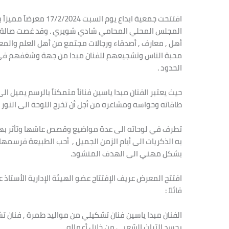
افتتحت جمعية ابداع يوم 
المجلس المحلي المحامي شادي شويري . وقد غصت صالة الع
أهل , معارف , أصدقاء ورجالات مجتمع من أهل العلم والمع
محبة الناس وتشجيعهم للفنان مبدا من جهة وشغفهم في رؤي
الحدود .
حيث يعتبر الفنان مبدا ياسين فناناً متمكناً بالرسم يميل 
طاقاته وحواسه ومشاعره من أجل أن تخرج اللوحة الى النور ب
تطرف في لوحاته الى عدة مواضيع وقصص عاشها وتأثر بها
به الذكريات الى أيام الزمن الجميل , أحب الطبيعة فرسمها 
بشكل مهني الى الهدف المنشود.
افتتح المعرض عريف الإفتتاح عضو الهيئة الإدارية الأستاذ ع
قائلاً :
الفنان مبدا ياسين فنان تشكيلي من مواليد طمرة , فنان 
يجسد التراث الشعبي من خلال أعماله .