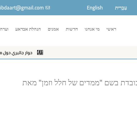
עִבְרִית
English
ibdaart@gmail.com
ראשי
מי אנחנו
חדשות
אמנים
הנהלת אבדאע
ועדה 
حوار جاليري حول معرض "نلتقي ع
בדת בשם "ממדים של חלל וזמן" מאת