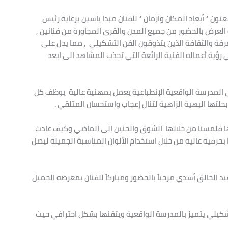
السبت 17/2/2024 معرضاً مميزاً بعنون ” أبعاد المكان وازمان ” للفنان مبدا ياسين برعاية رئيس
رض بالحضور من جميع المدن والقرى المجاورة من فنانين ,
رفة والثقافة الذين يتذوقون الفن التشكيلي , مما يدل على
ة أعماله الفنية الرائعة التي تجذب المشاهد الى ابعد
الى المدرسة الواقعية الإنطباعية يعمل بمهنية عالية يوظف كل
حلتها البهية الزاهية لتنال إعجاب واستحسان المتلقي .
 فلمسنا من خلالها الشوق والحنين الى الماضي وكيف عادت
بحرفية عالية من خلال استخدام الألوان المناسبة الجميلة ليصل
بد الخالق أسدي مرحباً بالحضور ومباركاً للفنان بمعرضه الجميل
تشكيلي يتميز بالمدرسة الواقعية ويتقنها بشكل احترافي حيث