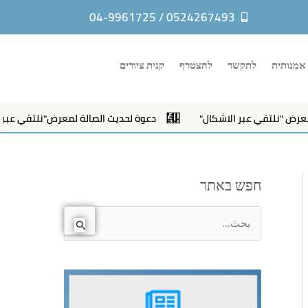
0524267493 / 04-9961725
אמנותית
לתקשר
להצטרף
קנית ציורים
بر الاشكال"
دعوة لحديث الصالة لمعرض"نلتقي عبر الاشكال"
חפש באתר
ا
ل
ب
ح