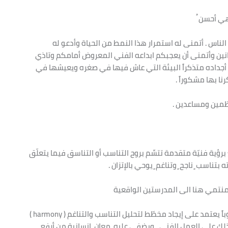
ي أحسن ُ
لناس . أتمنى له استمرار هذا النمط من الحياة وأدعو له
فنانين وأتمنى أن يعجبكم ابداعه الفني المعروض أمامكم وتاذي
أجداده متذكراً البيئة التي عاش فيها في صغره ويعيشها في
نا بها مشكوراً .
ظمين ومساعدين .
برؤية فنيّة متقدمة تتسِّم بروح التناسب أو التناسق فيما يتعلّق
تناسب ٍ ناجح ٍ وتناغم ٍ يوحي بالإتزان .
لمنتمي هنا الى المدرستين الواقعية
) Realism ) والإنطباعية ( impressionism ) في أنّه يتّبع اسلوباً يعتمد على إيجاد مخطّط لتحليل التناسب والتناغم ( harmony )
st ) والكلّ والجزء ليطبّق ذلك على العمل الفني , ويضفي عليه ِ معان ٍ إنسانية من أرفع