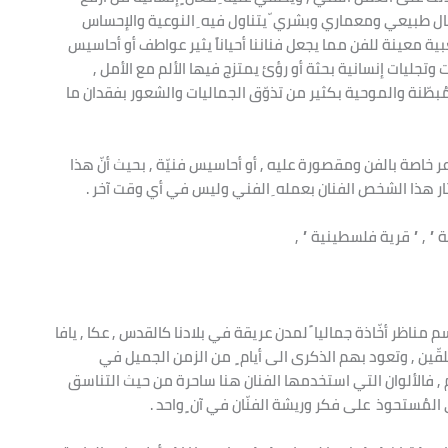
مال طبيعي ومعماري وبشري ّ يتناول فيه ِ النوعية والإحساس
معينة للفن مما يجعل فناننا أحياناً يثير عواطف أو أحاسيس
ليات إنسانية بحثة أو رؤئ يمتزج فيها الألم مع الأمل ,
بطّنة والموحية بكثير من تذوّق الجماليات والشعور بفقدان ما
 مشاعر خاصة بالفن ومقصورة عليه , أو أحاسيس فنيّة , بحيث أنّ هذا
ثار هذا الشخص الفنان بعمله ِ الفني وليس في أي وقت آخر .
ية ” , ” قرية فلسطينية ” ,
مناظر أخّاذة جماليا ً لمدن عريقة في بلادنا كالقدس , عكا , يافا
لقّين , وتعود بهم الذكرى الى أيام ٍ من الزمن الجميل في
 , فالألوان التي استخدمها الفنان هنا ساحرة من حيث التناسق