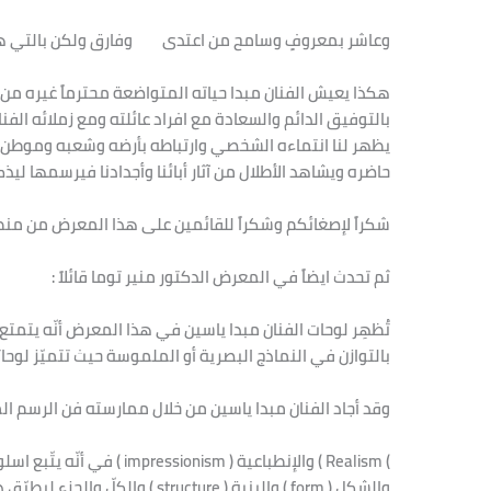
وعاشر بمعروفٍ وسامح من اعتدى وفارق ولكن بالتي ه
هكذا يعيش الفنان مبدا حياته المتواضعة محترماً غيره من ا
بالتوفيق الدائم والسعادة مع افراد عائلته ومع زملائه ال
يظهر لنا انتماءه الشخصي وارتباطه بأرضه وشعبه وموطن 
حاضره ويشاهد الأطلال من آثار أبائنا وأجدادنا فيرسمها ليذكر
شكراً لإصغائكم وشكراً للقائمين على هذا المعرض من من
ثم تحدث ايضاً في المعرض الدكتور منير توما قائلاً :
تُظهِر لوحات الفنان مبدا ياسين في هذا المعرض أنّه يتمتع 
بالتوازن في النماذج البصرية أو الملموسة حيث تتميّز لوحاته ب
وقد أجاد الفنان مبدا ياسين من خلال ممارسته فن الرسم ا
والشكل ( form ) والبنية ( ructure