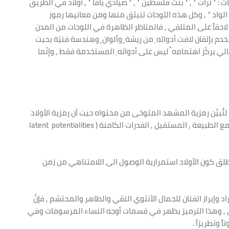
 ” تراث ” , ” بنت فلسطين ” , ” صيادي يافا ” , أولاد في الطريق
ب الواد ” , وكل هذه اللوحات تنبثق منها ومن معانيها رموز
لاحقاً على المتلقي , فالمناظر الظاهرة في اللوحات من المدن
دم بإتقان لافت أدواته ِ من ريشة ٍ وألوان ٍ وهندسة فنيّة بحيث
وبالتالي يركّز اهتمامه ُ ليس على أدواته ِ المستخدمة فقط , وإنّما
لتُبيِّن رمزية المشهد المتوخى من محتواه حيث أن رمزية الأولاد
في هذه اللوحات تمثِّل البراءة , المعاناة والتشرّد , الوحدة مع الطبيعة , المستقبل , القدرات الكامنة ( latent potentialities
natur ) , الترابط مع الأبدية ( eternity ) من منطلق كون الأولاد استمرارية الوصول الى اللامتناهي من زمن
portrai ) فهي علاوة على إيراد وإبراز الفنان للجمال الأنثوي النقي والطاهر والمحتشم , فإنَّ
سي , وهذا الترميز يظهر في قسمات أوجه النساء المرسومات وفي
 وتطريزاً .