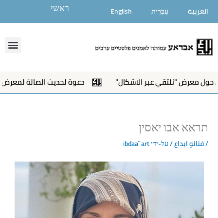
ילוג
ראשי
العربية
עִבְרִית
English
תוכן
enu
دعوة لحديث الصالة لمعرض"نلتقي عبر الاشكال"
פתיחת 
תראא אבו יאסין
/
فنانو ابداع
/ על-ידי
ibdaa` art