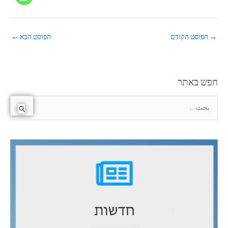
→
הפוסט הקודם
הפוסט הבא
←
חפש באתר
ا
ل
ب
ح
ث
ع
ن
: