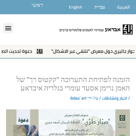
ילוג
ראשי
العربية
עִבְרִית
English
תוכן
enu
ار جاليري حول معرض "نلتقي عبر الاشكال"
دعوة لحديث الصالة 
הזמנה לפתיחת התערוכה "קקטוס רך" של
האמן נרימן אסעד עומרי בגלריה איבדאע
/
اخبار ونشاطات
/ על-ידי
ibdaa` art