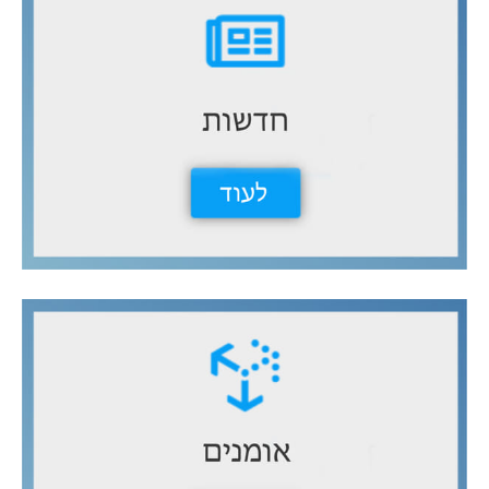
ث
ع
ن
: