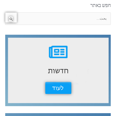
חפש באתר
ا
ل
ب
ح
ث
ع
ن
: