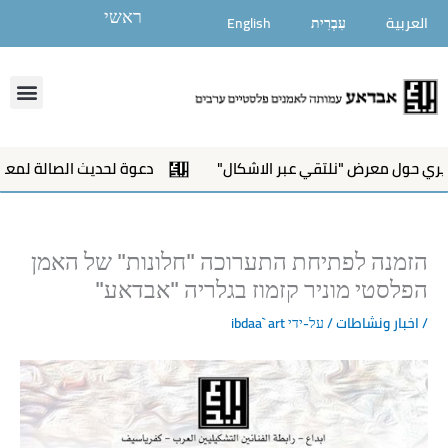
ילוג
ראשי
العربية
עִבְרִית
English
תוכן
enu
ي حول معرض "نلتقي عبر الاشكال"
دعوة لحديث الصالة لمعرض"ن
הזמנה לפתיחת התערוכה "חלונות" של האמן
הפלסטי מוניר קזמוז בגלריה "אבדאע"
/
اخبار ونشاطات
/ על-ידי
ibdaa` art