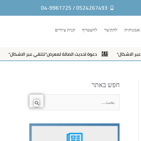
0524267493 / 04-9961725
אמנותית
לתקשר
להצטרף
קנית ציורים
شكال"
دعوة لحديث الصالة لمعرض"نلتقي عبر الاشكال"
פ
חפש באתר
ا
ل
ب
ح