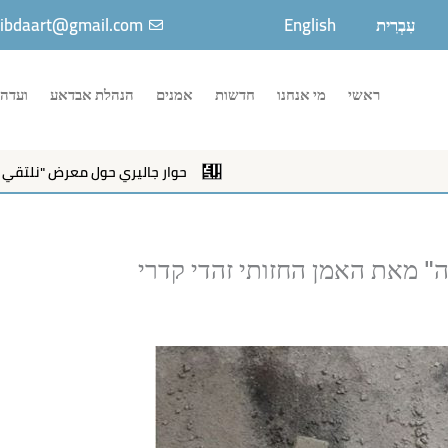
עִבְרִית
English
ibdaart@gmail.com
ראשי
מי אנחנו
חדשות
אמנים
הנהלת אבדאע
ועדה 
حوار جاليري حول معرض "نلتقي عبر الا
 מאת האמן החזותי זהדי קדרי