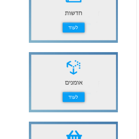
ث
ع
ن
: