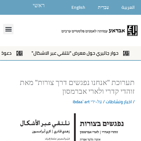
ילוג
ראשי
العربية
עִבְרִית
English
תוכן
enu
حوار جاليري حول معرض "نلتقي عبر الاشكال"
دعوة لحد
תערוכת "אנחנו נפגשים דרך צורות" מאת
זוהדי קדרי ולארי אברמסון
/
اخبار ونشاطات
/ על-ידי
ibdaa` art