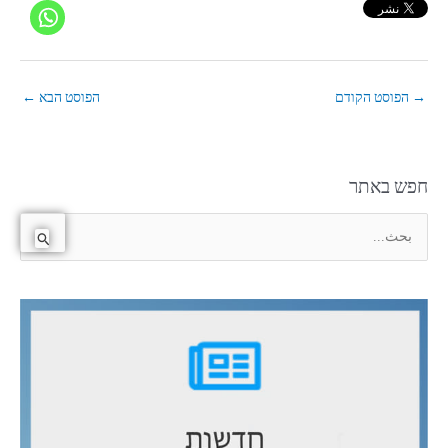
→
הפוסט הקודם
הפוסט הבא
←
חפש באתר
ا
ل
ب
ح
ث
ع
ن
: