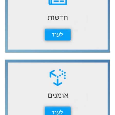
ع
ن
: