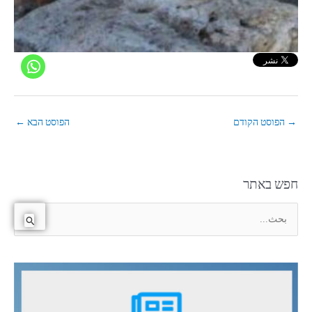
→
הפוסט הקודם
הפוסט הבא
←
חפש באתר
ا
ل
ب
ح
ث