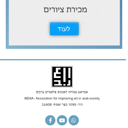
אבדאע עמותה לאמנים פלסטיים ערבים
IBDAA- Association for improving art in arab society
ת׳ד: 1099 כפר יאסיף: 24908
F
Y
W
a
o
h
c
u
a