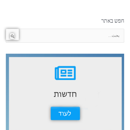
חפש באתר
ا
ل
ب
ح
ث
ع
ن
: