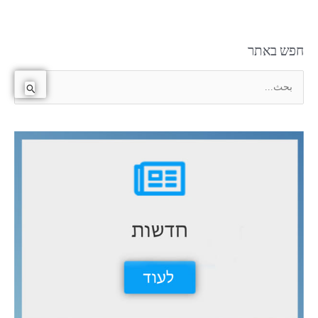
חפש באתר
ا
ل
ب
ح
ث
ع
ن
: