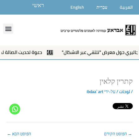
ילוג
ראשי
العربية
עִבְרִית
English
תוכן
enu
اليري حول معرض "نلتقي عبر الاشكال"
دعوة لحديث الصالة لمع
קתרין קלאין
/
لوحات
/ על-ידי
ibdaa` art
→
הפוסט הקודם
הפוסט הבא
←