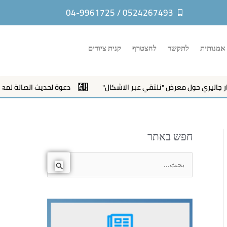
0524267493 / 04-9961725
אמנותית
לתקשר
להצטרף
קנית ציורים
ليري حول معرض "نلتقي عبر الاشكال"
دعوة لحديث الصالة لمعرض"ن
חפש באתר
ا
ل
ب
ح