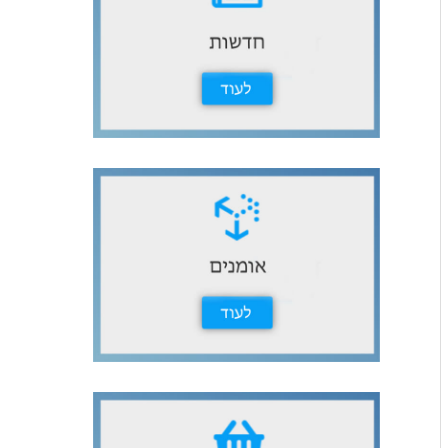
ث
ع
ن
: