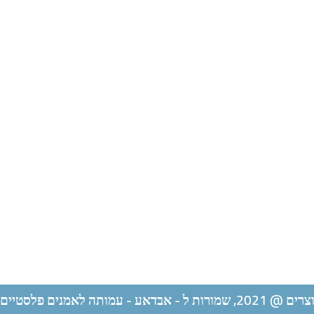
ל - אבדאע - עמותה לאמנים פלסטיים ערבים