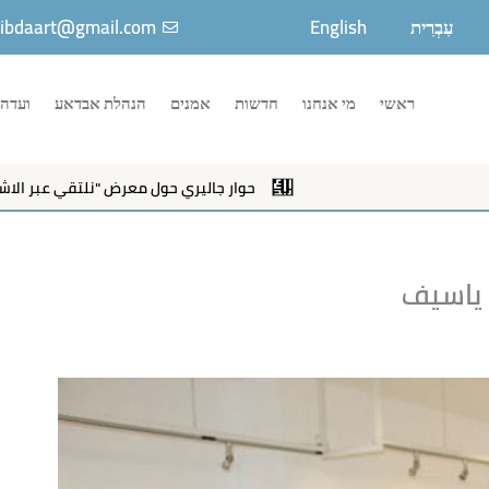
עִבְרִית
English
ibdaart@gmail.com
ראשי
מי אנחנו
חדשות
אמנים
הנהלת אבדאע
ועדה 
حوار جاليري حول معرض "نلتقي عبر الاشكال"
 ياسيف