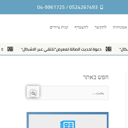
0524267493 / 04-9961725
אמנותית
לתקשר
להצטרף
קנית ציורים
دعوة لحديث الصالة لمعرض"نلتقي عبر الاشكال"
פתיחת ת
חפש באתר
ا
ل
ب
ح