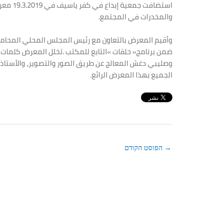
‬والمخدرات‭ ‬في‭ ‬المجتمع‭. ‬
‬الجميع‭ ‬بهذا‭ ‬المعرض‭ ‬الرائع‭.‬
→
הפוסט הקודם