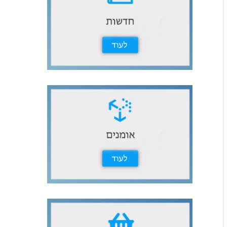
ث
ع
ن
: