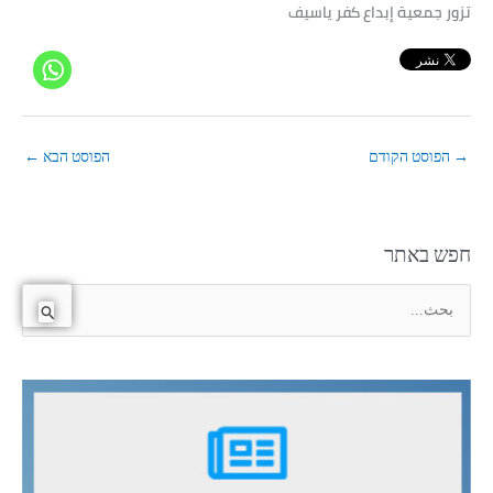
تزور‭ ‬جمعية‭ ‬إبداع‭ ‬كفر‭ ‬ياسيف
→
הפוסט הקודם
הפוסט הבא
←
חפש באתר
ا
ل
ب
ح
ث
ع