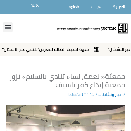
ילוג
ראשי
العربية
עִבְרִית
English
תוכן
enu
الاشكال"
دعوة لحديث الصالة لمعرض"نلتقي عبر الاشكال"
‬جمعية‭ ‬إبداع‭ ‬كفر‭ ‬ياسيف
/
اخبار ونشاطات
/ על-ידי
ibdaa` art