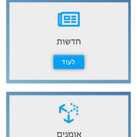
ح
ث
ع
ن
: