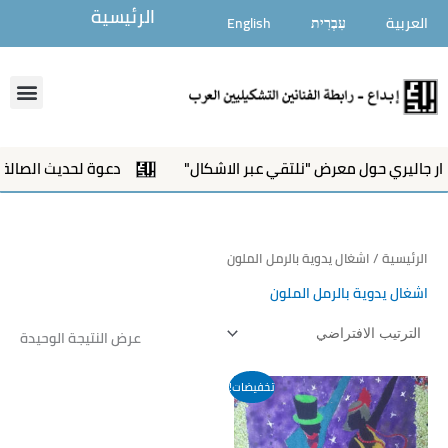
خطي
الرئيسية
العربية
עִבְרִית
English
لى
لمحتوى
enu
ر جاليري حول معرض "نلتقي عبر الاشكال"
دعوة لحديث الصالة 
الرئيسية
/ اشغال يدوية بالرمل الملون
اشغال يدوية بالرمل الملون
عرض النتيجة الوحيدة
تخفيضات!