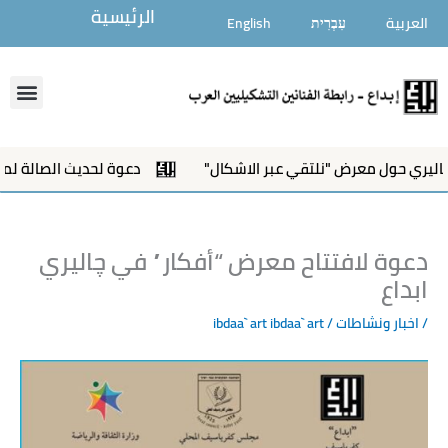
خطي
الرئيسية
العربية
עִבְרִית
English
لى
لمحتوى
enu
يري حول معرض "نلتقي عبر الاشكال"
دعوة لحديث الصالة لمعرض
دعوة لافتتاح معرض “أفكار” في چاليري
ابداع
/
اخبار ونشاطات
/ ibdaa` art
ibdaa` art