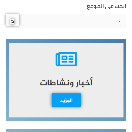
ابحث في الموقع
ا
ل
ب
ح
ث
ع
ن
: