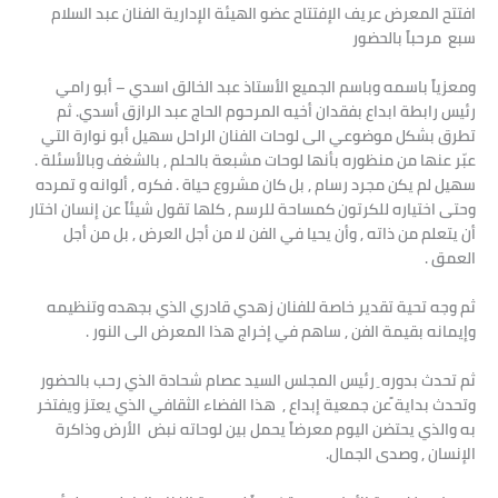
افتتح المعرض عريف الإفتتاح عضو الهيئة الإدارية الفنان عبد السلام
سبع مرحباً بالحضور
ومعزياً باسمه وباسم الجميع الأستاذ عبد الخالق اسدي – أبو رامي
رئيس رابطة ابداع بفقدان أخيه المرحوم الحاج عبد الرازق أسدي. ثم
تطرق بشكل موضوعي الى لوحات الفنان الراحل سهيل أبو نوارة التي
عبّر عنها من منظوره بأنها لوحات مشبعة بالحلم , بالشغف وبالأسئلة .
سهيل لم يكن مجرد رسام , بل كان مشروع حياة . فكره , ألوانه و تمرده
وحتى اختياره للكرتون كمساحة للرسم , كلها تقول شيئاً عن إنسان اختار
أن يتعلم من ذاته , وأن يحيا في الفن لا من أجل العرض , بل من أجل
العمق .
ثم وجه تحية تقدير خاصة للفنان زهدي قادري الذي بجهده وتنظيمه
وإيمانه بقيمة الفن , ساهم في إخراج هذا المعرض الى النور .
ثم تحدث بدوره ِ رئيس المجلس السيد عصام شحادة الذي رحب بالحضور
وتحدث بداية ًعن جمعية إبداع , هذا الفضاء الثقافي الذي يعتز ويفتخر
به والذي يحتضن اليوم معرضاً يحمل بين لوحاته نبض الأرض وذاكرة
الإنسان , وصدى الجمال.