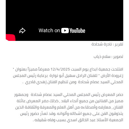
تقرير : نادرة شحادة
تصوير : سلام ذياب
افتتحت جمعية ابداع يوم السبت 12/4/2025 معرضاً مميزاً بعنوان ”
زغرودة الأرض ” للفنان الراحل سهيل أبو نوارة برعاية رئيس المجلس
المحلي السيد عصام شحادة ومن تنظيم الفنان زهدي قادري .
حضر المعرض رئيس المجلس المحلي السيد عصام شحادة وجمهور
مميز من الفنانين من جميع أنحاء البلاد , كذلك حضر المعرض عائلة
الفنان , معارفه وأصدقاءه من أهل العلم والمعرفة والثقافة الذين
يتذوقون الفن على جميع اشكاله وألوانه .وقد تعذّر حضور رئيس
الجمعية الأستاذ عبد الخالق اسدي بسبب وفاه شقيقه .