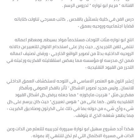
الفنانه ” مريم ابو نواره ” لدروس الرسم .
درس الفن في كلية بتسلئيل بالقدس , كاتب مسرحي تناولت كتاباته
قضايا اجتماعيه وروحيه بعمق ٠
انتج ابو نواره مئات اللوحات مستخدماً مواد بسيطه, ومعظم اعماله
تنتمي للفن التجريدي , حيث ركز على استخدام الالوان للتعبيرعن حالاته
الروحيه الداخليه بدلاً من تصوير الواقع الخارجي ٠ ورفض تصنيف اعماله
ضمن اي مدرسه او مؤسسه مما يعكس استقلاليته الفكريه ورغبته في
التحرر من القيود التقليديه ٠
إعتبر اللون هو العنصر الاساسي في اللوحه لاستكشاف العمق الداخلي
للانسان , وليس مجرد تصوير الاشكال ‘ تأثر بالفكر الصوفي وبأفكار
مفكرين مثل ” هربرت ماركوزه ” مما جعله يرفض كل اشكال القيود
التقليديه بالفن . كما عانى من ” هوس تعبيري” حيث كان يرسم على كل
شيء وأي شيء من حوله بما في ذلك على الكرتون وصناديق الكبريت ٠
مِما يظهر شغفه الذي لا يتوقف .
هكذا أجد مشروع سهيل ابو نوارة سيرورة تجريبيه للتعلم من الذات وعن
الذات في مسيرة الاكتمال التي لم تكن لتنتهي إلا بموته .