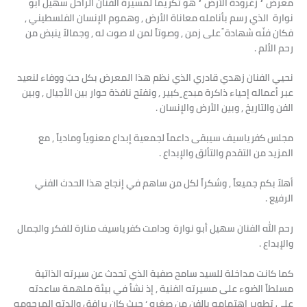
معرض ” زغرودة الأرض ” هو تكريماً لمسيرة الفنان الراحل سهيل أبو
نوارة الذي رسم بأنامله معاناة الأرض , وهموم الإنسان الفلسطيني ,
فكان فنّه شهادة ً على زمن , وصوتاً لمن لا صوت له , وجمالاً ينبض من
رحم الألم .
نحيي الفنان زهدي قادري الذي نظم هذا المعرض بكل حبّ ووفاء لنعيد
عبر أعماله إحياء ذاكرة مبدع ٍ كبير , ونفتح نافذة حوار بين الأجيال , وبين
الفن والتاريخ , وبين الأرض والإنسان .
مجلس كفرياسيف سيبقى داعماً لجمعية إبداع معنوياً ومادياً , مع
المزيد من التقدم والتألق والإبداع .
أهلاً بكم جميعاً , وشكراً لكل من ساهم في إنجاح هذا الحدث الفني
الرفيع .
رحم الله الفنان سهيل أبو نوارة ودامت كفرياسيف منارة للفكر والجمال
والإبداع .
كما كانت مداخلة للسيد سامح صفية الذي تحدث عن سيرته الذاتية
مسلطاً الضوء على مسيرته الفنية , إذ نشأ في بيئة ملهمة ساعدته
على تطوير اهتمامه بالفن من صغره ‘ حيث كان يرافق والدته المرحومه