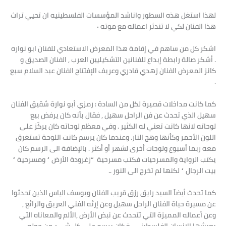
لهذا استغل هذه السطور واناشد المؤسسات الفلسطينيه ان تحيي تراث
هذا الفنان لكي لا تندثر اعماله مع موته ٠
اشكر كل من ساهم في إقامة هذا المعرض الاستعادي للفنان ابو نواره
. أشكر صالة رابطة إبداع للفنانين التشكيليين العرب , الفنان الصديق و
كانز المعرض الفنان زهدي قادري وعريف الإفتتاح الفنان عبد السلام سبع
.
كما كانت مداخلات قصيرة لكل من السادة : رمزي أبو نوارة شقيق الفنان
سهيل الذي تحدث عن فن الراحل سهيل , فقال بأنه كان يرفض بيع
لوحاته لانها كانت تعني له الكثير . وفي معظم لوحاته كان يركّز على
اللون الأحمر وكأنها وهج النار. وعندما كان يرسم كانت اللوحة تستغرق
معه ربما أسبوع ولوحات أخرى لشهر أو أكثر . بالإضافة الى الرسم كان
يكتب الرواية والمسرحيات فكتب مسرحية “زغرودة الأرض ” ومسرحية ”
بيت الرجال ” لكنها لم تخرج الى النور ..
كما تحدث أيضاً السيد رايق رزق قريب الفنان ويوسف الياس الذين تحدثوا
عن مسيرة حياة الفنان الراحل سهيل وعن إرثه الفني العريق والرائع ,
وعن أعماله المميزة التي تتحدث عن نبض الأرض ,الألم والمعاناه التي
يعيشها الإنسان الفلسطيني . فكان يرسم على كل شيء من حوله