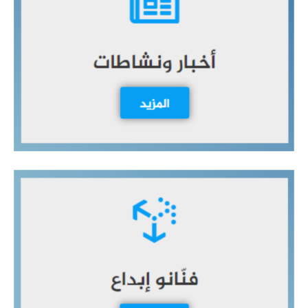
ع
ن
: