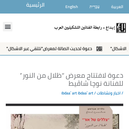
خطي
الرئيسية
العربية
עִבְרִית
English
لى
لمحتوى
enu
اشكال"
دعوة لحديث الصالة لمعرض"نلتقي عبر الاشكال"
دعوة لافتتاح معرض “ظلال من النور”
للفنانة نوچا شاڤيط
/
اخبار ونشاطات
/ ibdaa` art
ibdaa` art