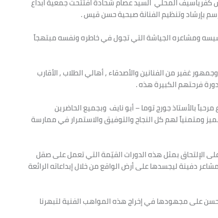
لس كفرياسيف المحلي السيد عصام شحادة افتتحت جمعية ابداع
سيسه ومشاعره الجياشة التي تجول في خاطره ونفسه مبتهجاً
جمهور غفير من الفنانين والأصدقاء , أهالي الطلاب , الأقارب
ورة فرحتهم الكبيرة هذه .
رحباً بالأستاذ جورج توما – أبو نايف وبجميع الحاضرين
يز ومتمنياً لهم كل النجاح والتوفيق والاستمرار في ممارسة
ى الإلتحاق بمثل هذه الدورات القيّمة التي تعمل على صقل
شاعر دفينة ليجسدها على أرض الواقع من خلال إبداعاته الرائعة
سن على مجهودها في إخراج هذه المواهب الفنية لتبهرنا