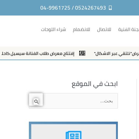
0524267493 / 04-9961725
جنة الفنية
للاتصال
للانضمام
شراء اللوحات
تقي عبر الاشكال"
إفتتاح معرض طلاب الفنانة سيسيل كاحلي في ال
ابحث في الموقع
ا
ل
ب
ح