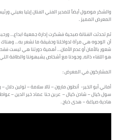
والشكر موصول أيضاً للمدير الفني الفنان إيليا بعيني ورئي
المعرض المميز .
ثم تحدثت الفنانة صبحية فشكرت إدارة جمعية ابداع… ور
أن الوجوه هي مرآة لدواخلنا وحقيقة ما نشعر به… وهناك ا
شعور بالأمان أو عدم الأمان… أهمية دورتنا هي ليست فقط
هو اللقاء ذاته، وجودنا مع أشخاص يشبهوننا والطاقة التي 
المشاركون في
المعرض :
أماني أبو الخير- أنطون مارون – تالا سلامة – تولين دلال – 
سول كيال – شادن كيال – عرين حنا عماد خير الدين – عوا
هادية صياغة – هدى ذباح .