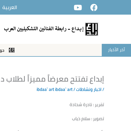
Y
F
خطي
العربية
o
a
لى
u
c
لمحتوى
t
e
u
b
b
o
e
o
آخر الأخبار
حوار جال
k
إبداع تفتتح معرضاً مميزاً لطلاب د
/
اخبار ونشاطات
/ ibdaa` art
ibdaa` art
تقرير : نادرة شحادة
تصوير : سلام ذياب