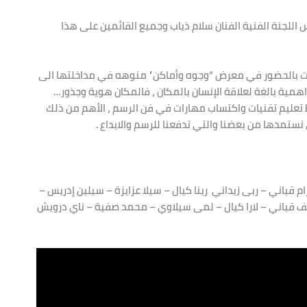
س اللجنة الفنية الفنان سلام ذياب وجميع القائمين على هذا
حبت بالحضور في معرض “وجوه وأماكن” منوهه في مداخلتها الى
همية بالغة لعلاقة الإنسان بالمكان ، فالمكان هوية وجذور…
 تعليم تقنيات واكتساب مهارات في فن الرسم ، الأهم من ذلك
نستمدها من بعضنا والتي تدفعنا للرسم والابداع .
رام قباني – ربى زيداني رينا كيال – سيلا عزايزة – سيلين إدريس –
طف قباني – لارا كيال – لمى سيلاوي – محمد صفية – ناي درويش