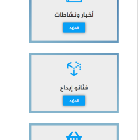
ث
ع
ن
: