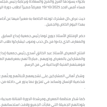
بأجواء يسودها الفرح والمرح والسعادة وبرعاية رئيس مج
مساء أمس الاحد 19/10/2025 معرضاً مميزاً لطلاب دورة الرسم بإرشاد وتنظيم الفنانة صبحية حسن قيس .
حيث عرض كل مشترك لوحته الخاصة به معبراً فيها عن أحا
بهذا اليوم الخاص والجميل .
حضر الإفتتاح الأستاذ جورج توما رئيس جمعية إبداع السابق و
والمعارف الذي جاءوا من كل حدب وصوب ليشاركوا طلاب الد
افتتح المعرض الأستاذ عبد الخالق أسدي رئيس جمعية إبداع م
والمشاركين بالمعرض وذويهم , مباركاً لهم بمعرضهم المم
موهبتهم الفنية الإبداعية في فن الرسم.
وشكر أهالي المشاركين على تشجيعهم لأبنائهم وحثّهم عل
شخصية الإنسان وتساعد في تفرّيغ عما يدور في داخله من م
.
كما شكر منظمة المعرض ومرشدة الدورة الفنانة صبحية ح
بلوحاتهم الجميلة التي فاجأت الجميع ولاقت استحسانهم .