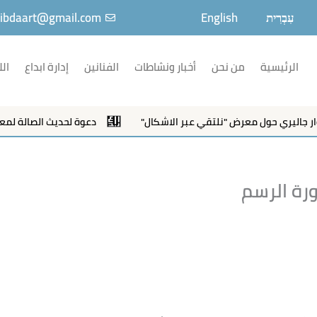
עִבְרִית
English
ibdaart@gmail.com
الرئيسية
من نحن
أخبار ونشاطات
الفنانين
إدارة ابداع
الل
يري حول معرض "نلتقي عبر الاشكال"
دعوة لحديث الصالة لمعرض"نل
ورة الرسم