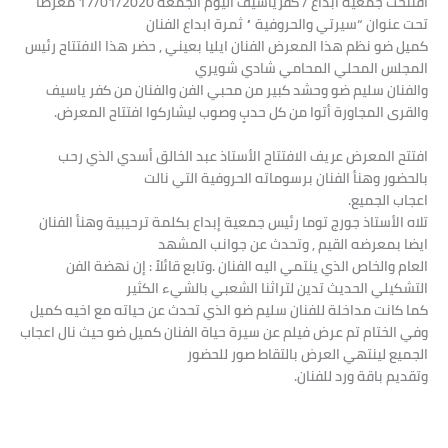
افتتحت جمعية ابداع / كفرياسيف اليوم الجمعة 17/01/2020 معرضاً
تحت عنوان “سيرتي والحروفية ” ثمرة ابداع الفنان
كميل ضو نظم هذا المعرض الفنان ايليا بعيني , حضر هذا الافتتاح رئيس
المجلس المحلي المحامي شادي شويري
والفنان سليم ضو وحشد كبير من محبي الفن والفنان من كفر ياسيف
والقرى المجاورة أتوا من كل حدبٍ وصوب ليشاركوا افتتاح المعرض.
افتتح المعرض عريف الافتتاح الأستاذ عبد الخالق أسدي الذي رحب
بالحضور وهنأ الفنان برسوماته الحروفية التي نالت
اعجاب الجميع.
تلاه الأستاذ جورج توما رئيس جمعية إبداع بكلمة ترحيبية وهنأ الفنان
ايضا بمعرضه القيم , وتحدث عن جوانب المشهد
العام والخاص الذي ينتمي اليه الفنان .وتابع قائلاً : إن نهضة الفن
التشكيلي الحديث تدين لتراثنا الشعبي بالشيء الكثير
كما كانت مداخلة للفنان سليم ضو الذي تحدث عن حياته مع اخيه كميل
وفي الختام تم عرض فيلم عن سيرة حياة الفنان كميل ضو حيث نال اعجاب
الجميع لينتهي العرض بالتقاط صور للحضور
وتقديم باقة ورد للفنان.