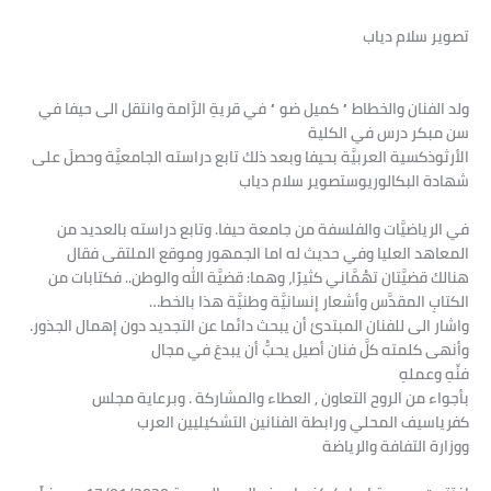
تصوير سلام دياب
ولد الفنان والخطاط ” كميل ضو ” في قريةِ الرَّامة وانتقل الى حيفا في
سن مبكر درس في الكلية
الأرثوذكسية العربيَّة بحيفا وبعد ذلك تابع دراسته الجامعيَّة وحصلَ على
شهادة البكالوريوس
تصوير سلام دياب
في الرياضيَّات والفلسفة من جامعة حيفا. وتابع دراسته بالعديد من
المعاهد العليا وفي حديث له اما الجمهور وموقع الملتقى فقال
هنالك قضيَّتان تهُمَّاني كثيرًا، وهما: قضيَّة الله والوطن.. فكتابات من
الكتابِ المقدَّس وأشعار إنسانيَّة وطنيَّة هذا بالخط…
واشار الى للفنان المبتدئ أن يبحث دائما عن التجديد دون إهمال الجذور.
وأنهى كلمته كلَّ فنان أصيل يحبُّ أن يبدعَ في مجال
فنِّهِ وعملهِ
بأجواء من الروح التعاون , العطاء والمشاركة . وبرعاية مجلس
كفرياسيف المحلي ورابطة الفنانين التشكيليين العرب
ووزارة التفافة والرياضة