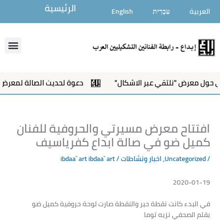
خطي
الرئيسية
العربية
עִבְרִית
English
لى
لمحتوى
enu
رض "نلتقي عبر الاشكال"
دعوة لحديث الصالة لمعرض"نلتقي عبر
افتتاح معرض مسيرتي والحروفية للفنان
كميل ضو في صالة ابداع كفرياسيف
/
Uncategorized
,
اخبار ونشاطات
/ ibdaa` art
ibdaa` art
2020-01-19
في البدء كانت نقطة حبر والنقطة صارت لوحة حروفية كميل ضو
بقلم الصحفي نزيه توما