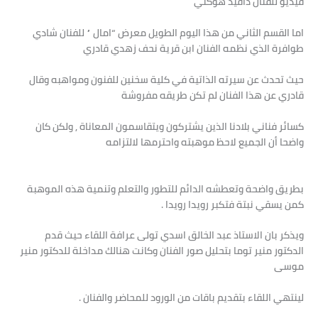
فيديو للفنان دافيد هوكني
اما القسم الثاني من هذا اليوم الطويل معرض “امال ” للفنان شادي
طوافرة الذي نظمه الفنان ابن قرية نحف زهدي قادري
حيث تحدث عن سيرته الذاتية في كلية سخنين للفنون ومواهبه وقال
قادري عن هذا الفنان لم تكن طريقه مفروشة
كسائر فناني بلادنا الذين يشتركون ويتقاسمون المعاناة , ولكن كان
واضحا أن الجميع لاحظ موهبته واحترمها لالتزامه
بطريق واضحة وتعطشه الدائم للتطور والتعلم وتنمية هذه الموهبة
كمن يسقي نبتة فتكبر رويدا رويدا .
ويذكر بان الاستاذ عبد الخالق اسدي تولى عرافة اللقاء حيث قدم
الدكتور منير توما بتحليل صور الفنان وكانت هنالك مداخلة للدكتور منير
موسى
لينتهي اللقاء بتقديم باقات من الورود للمحاضر والفنان .