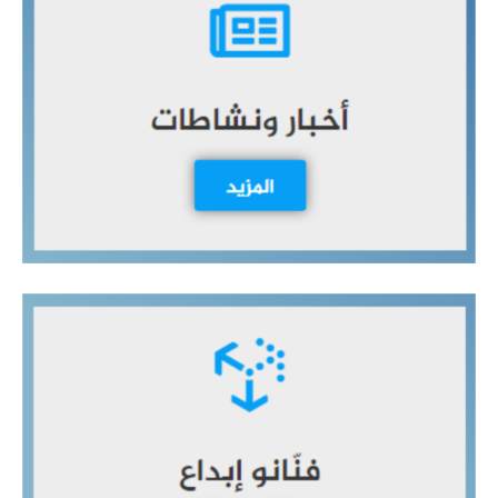
ث
ع
ن
: