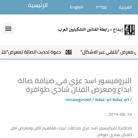
خطي
الرئيسية
العربية
עִבְרִית
English
لى
لمحتوى
enu
 "نلتقي عبر الاشكال"
دعوة لحديث الصالة لمعرض"نلتقي عبر ا
البروفيسور اسد عزي في ضيافة صالة
ابداع ومعرض الفنان شادي طوافرة
Uncategorized
/ ibdaa` art
ibdaa` art
/
2019-08-19
محاضرة للبرفيسور اسد عزي محطات غيرت مفاهيم الفن ومعرض امل
للفنان شادي طوافر