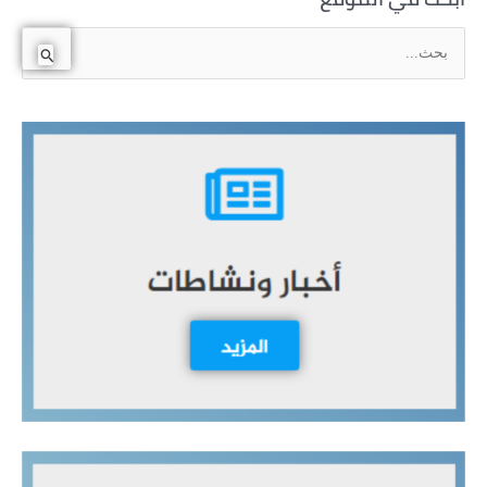
ا
ل
ب
ح
ث
ع
ن
: