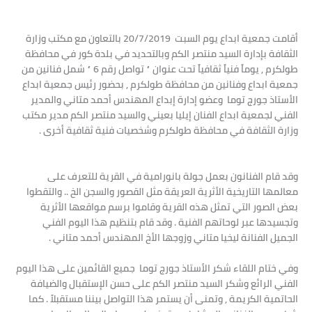
أقامت جمعية ابداع يوم السبت 20/7/2019 بالتعاون مع مكتب وزارة
الثقافة بإدارة السيد منتصر الكم وبالتحديد في بلدة كور في محافظة
طولكرم , يوماً فنياً ثقافياً تحت عنوان ” تواصل رقم 6 ” شمل فنانين من
جمعية ابداع وفنانين من محافظة طولكرم , بحضور رئيس جمعية ابداع
الأستاذ جورج توما وعضو إدارة إبداع المهندس أحمد متاني والمدير
الفني لجمعية ابداع الفنان إيليا بعيني والسيد منتصر الكم مدير مكتب
وزارة الثقافة في محافظة طولكرم وشخصيات فنية ثقافية أخرى .
وقد قام الفنانون بعمل جولة بانورامية في القرية للتعرف على
معالمها التاريخية الأثرية العريقة مثل القصور والسجن الخ .. والتقطوا
بعض الصور التي تمثل هذه القرية وقاموا برسم مواقعها الأثرية
وتجسيدها عبر لوحاتهم الفنية . وقد قام بتنظيم هذا اليوم الفني
الجميل الفنانة ليخيا متاني وزوجها الأخ المهندس أحمد متاني .
وفي ختام اللقاء شكر الأستاذ جورج توما جميع القائمين على هذا اليوم
الفني الرائع وشكر السيد منتصر الكم على حسن الإستقبال والضيافة
الحاتمية الكريمة , وتمنى أن يستمر هذا التواصل بيننا مستقبلاً . كما