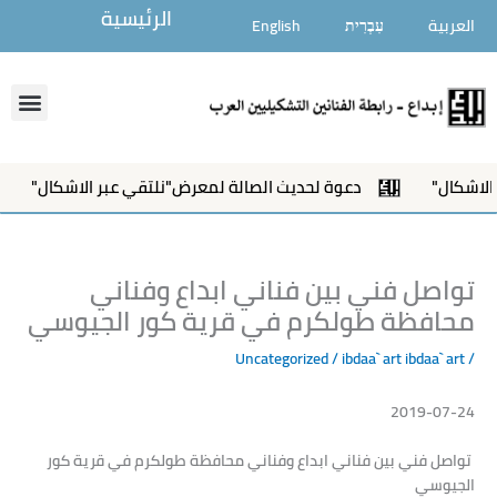
خطي
الرئيسية
العربية
עִבְרִית
English
لى
لمحتوى
enu
ل"
دعوة لحديث الصالة لمعرض"نلتقي عبر الاشكال"
إ
تواصل فني بين فناني ابداع وفناني
محافظة طولكرم في قرية كور الجيوسي
Uncategorized
/ ibdaa` art
ibdaa` art
/
2019-07-24
تواصل فني بين فناني ابداع وفناني محافظة طولكرم في قرية كور
الجيوسي