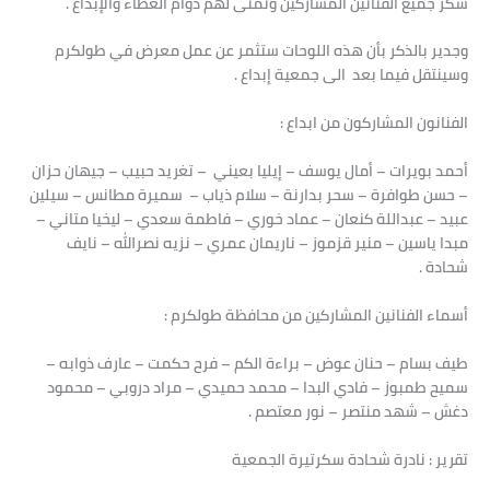
شكر جميع الفنانين المشاركين وتمنى لهم دوام العطاء والإبداع .
وجدير بالذكر بأن هذه اللوحات ستثمر عن عمل معرض في طولكرم
وسينتقل فيما بعد الى جمعية إبداع .
الفنانون المشاركون من ابداع :
أحمد بويرات – أمال يوسف – إيليا بعيني – تغريد حبيب – جيهان حزان
– حسن طوافرة – سحر بدارنة – سلام ذياب – سميرة مطانس – سيلين
عبيد – عبداللة كنعان – عماد خوري – فاطمة سعدي – ليخيا متاني –
مبدا ياسين – منير قزموز – ناريمان عمري – نزيه نصرالله – نايف
شحادة .
أسماء الفنانين المشاركين من محافظة طولكرم :
طيف بسام – حنان عوض – براءة الكم – فرح حكمت – عارف ذوابه –
سميح طمبوز – فادي البدا – محمد حميدي – مراد دروبي – محمود
دغش – شهد منتصر – نور معتصم .
تقرير : نادرة شحادة سكرتيرة الجمعية