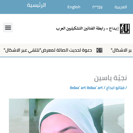
خطي
الرئيسية
العربية
עִבְרִית
English
لى
لمحتوى
enu
كال"
دعوة لحديث الصالة لمعرض"نلتقي عبر الاشكال"
نجيّة ياسين
/
فنانو ابداع
/ ibdaa` art
ibdaa` art