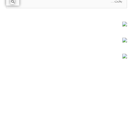
ا
ل
ب
ح
ث
ع
ن
: