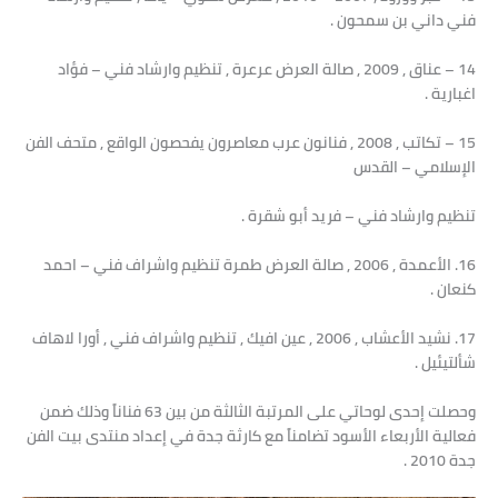
فني داني بن سمحون .
14 – عناق , 2009 , صالة العرض عرعرة , تنظيم وارشاد فني – فؤاد
اغبارية .
15 – تكاتب , 2008 , فنانون عرب معاصرون يفحصون الواقع , متحف الفن
الإسلامي – القدس
تنظيم وارشاد فني – فريد أبو شقرة .
16. الأعمدة , 2006 , صالة العرض طمرة تنظيم واشراف فني – احمد
كنعان .
17. نشيد الأعشاب , 2006 , عين افيك , تنظيم واشراف فني , أورا لاهاف
شألتيئيل .
وحصلت إحدى لوحاتي على المرتبة الثالثة من بين 63 فناناً وذلك ضمن
فعالية الأربعاء الأسود تضامناً مع كارثة جدة في إعداد منتدى بيت الفن
جدة 2010 .