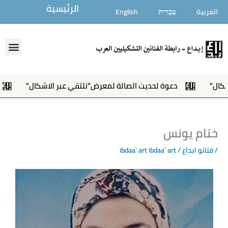
خطي
الرئيسية
العربية
עִבְרִית
English
لى
لمحتوى
enu
دعوة لحديث الصالة لمعرض"نلتقي عبر الاشكال"
إفتتاح
ختام يونس
/
فنانو ابداع
/ ibdaa` art
ibdaa` art