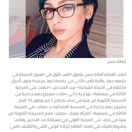
أصالة حسن
‬المدرسة‭ ‬الثانوية‭ ‬ابن‭ ‬سينا‭ ‬في‭ ‬نحف‭ ‬بارتفاع‭ ‬2‭ ‬متر‭ ‬وطول‭ ‬10‭ ‬أمتار‭.