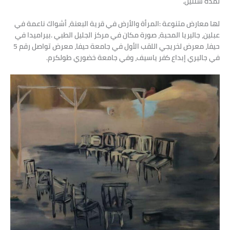
‬لمدة‭ ‬سنتين‭ .‬
‬حيفا،‭ ‬معرض‭ ‬لخريجي‭ ‬اللقب‭ ‬الأول‭ ‬في‭ ‬جامعة‭ ‬حيفا،‭ ‬معرض‭ ‬تواصل‭ ‬رقم‭ ‬5‭
‬في‭ ‬جاليري‭ ‬إبداع‭ ‬كفر‭ ‬ياسيف،‭ ‬وفي‭ ‬جامعة‭ ‬خضوري‭ ‬طولكرم‭ .‬