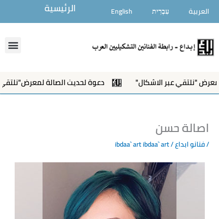
خطي
الرئيسية
العربية
עִבְרִית
English
لى
لمحتوى
enu
نلتقي عبر الاشكال"
دعوة لحديث الصالة لمعرض"نلتقي عبر الا
اصالة حسن
/
فنانو ابداع
/ ibdaa` art
ibdaa` art