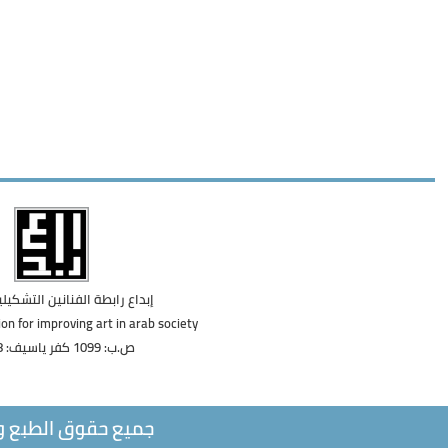
إبداع رابطة الفنانين التشكيل
on for improving art in arab society
ص.ب: 1099 كفر ياسيف: 24908
جميع حقوق الطبع والنشر @ 2021، محفوظة لصالح إدارة إبداع - راب