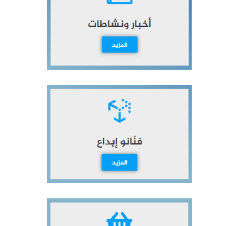
ث
ع
ن
: