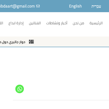
עִבְרִית
English
ibdaart@gmail.com
الرئيسية
من نحن
أخبار ونشاطات
الفنانين
إدارة ابداع
الل
حوار جاليري حول معرض