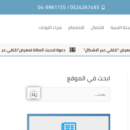
0524267493 / 04-9961725
جنة الفنية
للاتصال
للانضمام
شراء اللوحات
 "نلتقي عبر الاشكال"
دعوة لحديث الصالة لمعرض"نلتقي عبر الاش
ابحث في الموقع
ا
ل
ب
ح