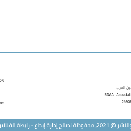
67493
يين العرب
IBDAA- Associati
com
طة الفنانين التشكيليين العرب.