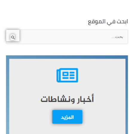
ابحث في الموقع
ا
ل
ب
ح
ث
ع
ن
: