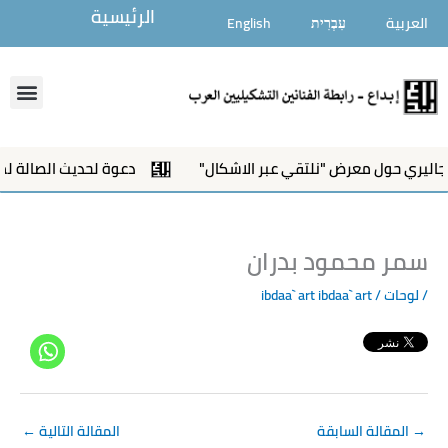
خطي
الرئيسية
العربية
עִבְרִית
English
لى
لمحتوى
enu
اليري حول معرض "نلتقي عبر الاشكال"
دعوة لحديث الصالة لمع
سمر محمود بدران
/
لوحات
/ ibdaa` art
ibdaa` art
→
المقالة السابقة
المقالة التالية
←