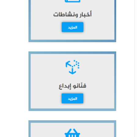
ث
ع
ن
: