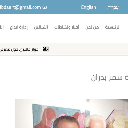
עִבְרִית
English
ibdaart@gmail.com
الرئيسية
من نحن
أخبار ونشاطات
الفنانين
إدارة ابداع
الل
حوار جاليري حول معرض "نلتق