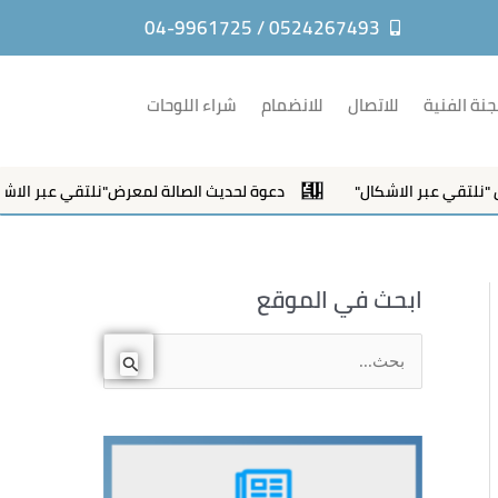
0524267493 / 04-9961725
جنة الفنية
للاتصال
للانضمام
شراء اللوحات
ي عبر الاشكال"
دعوة لحديث الصالة لمعرض"نلتقي عبر الاشكال"
ابحث في الموقع
ا
ل
ب
ح