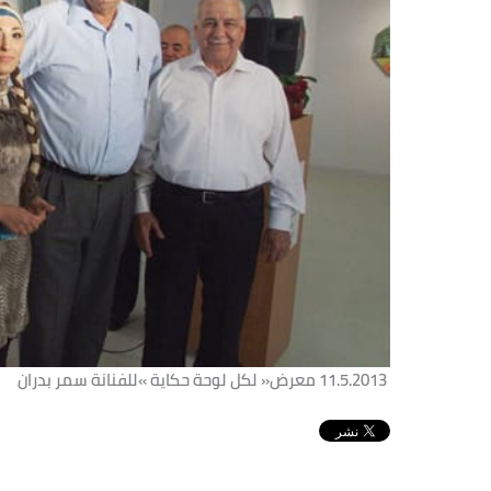
11.5.2013‭ ‬ معرض‭ ‬‮«‬لكل‭ ‬لوحة‭ ‬حكاية‮»‬‭ ‬للفنانة‭ ‬سمر‭ ‬بدران‭