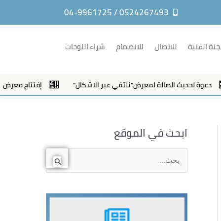
0524267493 / 04-9961725
جنة الفنية
للاتصال
للانضمام
شراء اللوحات
يث الصالة لمعرض"نلتقي عبر الاشكال"
إفتتاح معرض طلاب الفنانة
ابحث في الموقع
ا
ل
ب
ح