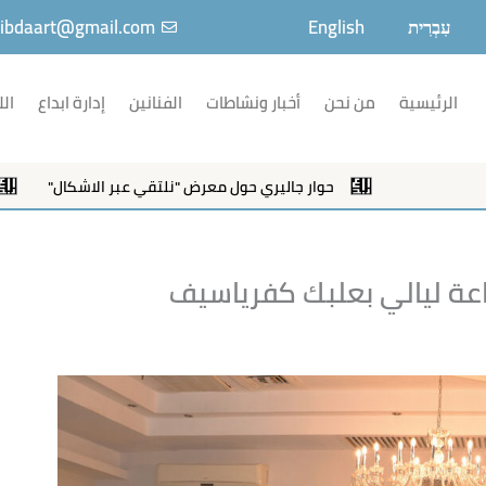
עִבְרִית
English
ibdaart@gmail.com
الرئيسية
من نحن
أخبار ونشاطات
الفنانين
إدارة ابداع
الل
حوار جاليري حول معرض "نلتقي عبر الاشكال"
دعوة لحد
اعة ليالي بعلبك كفرياسيف