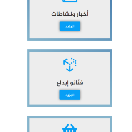
ث
ع
ن
: