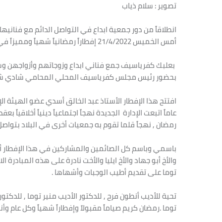
تصوير : سلام ذياب
انطلاقاً من دور جمعية ابداع في التواصل الدائم مع فناني
أمس الخميس 21/4/2022 إفطاراً رمضانياً شهياً ومميزاً في قاعة
بعلبك كفرياسيف جمع فناني ابداع وزوجاتهم وأزواجهن وس
بحضور رئيس مجلس كفرياسيف المحلي المحامي شادي شو
عاماً اتبعت الإدارة الجديدة نهجاً اجتماعياً دينياً أخلاقيا
رمضان , نهجاً قلما تقوم به جمعيات أخرى في البلاد بتواصل
باسمي وباسم كل الصائمين والمشاركين في هذا الإفطار أتق
والأخ أبو جهاد والأخ ايليا والأخت نادرة على هذه المبادر
توما على تقديم أطيب الوجبات وأشهاها .
تحية للأديب أنطون فرح , للدكتور الأديب منير توما , للدكتو
توما .رمضان كريم صياماً مقبولاً وإفطاراً شهياً وكل عام وأنت