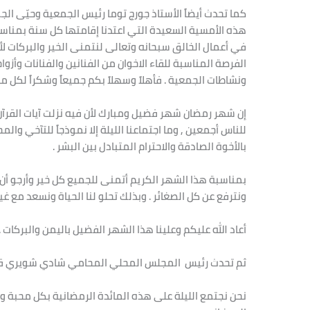
كما تحدث أيضاً الأستاذ جورج توما رئيس الجمعية وحيّى الج
هذه الأمسية السعيدة التي اعتدنا إقامتها كل سنة بمناسب
في أعمال الخالق سبحانه وتعالى لنتمنى الخير والبركات لأب
الفرصة المناسبة للقاء الاخوان من الفنانين والفنانات وأز
ونشاطات الجمعية . فأهلاً وسهلاً بكم جميعاً وشكراً لكل م
إن شهر رمضان شهر فضيل ومبارك لأن فيه نزلت آيات القرآ
للناس أجمعين , وما اجتماعنا الليلة إلا نموذجاً للتآخي وا
بالأخوة الصادقة والاحترام المتبادل بين البشر .
بمناسبة هذا الشهر الكريم أتمنى للجميع كل خير وأرجو أن 
ونترفع عن كل الصغائر . وبذلك تحلو لنا الحياة ونسعد مع غير
أعاد الله عليكم وعلينا هذا الشهر الفضيل باليمن والبركات .
ثم تحدث رئيس المجلس المحلي المحامي شادي شويري قائل
نحن نجتمع الليلة على هذه المائدة الرمضانية بكل محبة وس