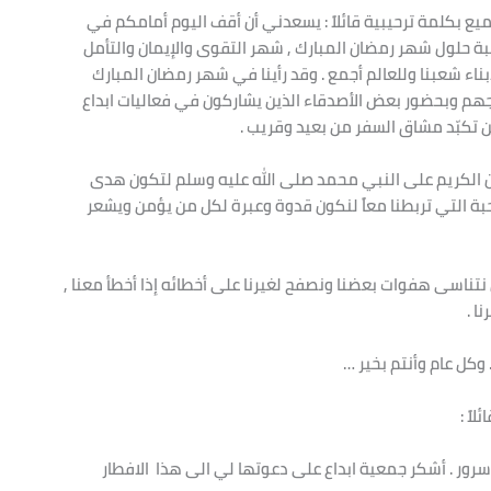
ميع بكلمة ترحيبية قائلاً : يسعدني أن أقف اليوم أمامكم في
ة حلول شهر رمضان المبارك , شهر التقوى والإيمان والتأمل
ناء شعبنا وللعالم أجمع . وقد رأينا في شهر رمضان المبارك
واجهم وبحضور بعض الأصدقاء الذين يشاركون في فعاليات ابداع
ن تكبّد مشاق السفر من بعيد وقريب .
ن الكريم على النبي محمد صلى الله عليه وسلم لتكون هدى
لمحبة التي تربطنا معاً لنكون قدوة وعبرة لكل من يؤمن ويشعر
نتناسى هفوات بعضنا ونصفح لغيرنا على أخطائه إذا أخطأ معنا ,
نا .
 وكل عام وأنتم بخير …
اً :
رور . أشكر جمعية ابداع على دعوتها لي الى هذا الافطار