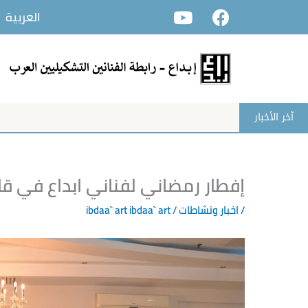
Y
F
خطي
العربية
o
a
لى
u
c
لمحتوى
t
e
u
b
b
o
e
o
آخر الأخبار
k
إفطار رمضاني لفناني ابداع في ق
/
اخبار ونشاطات
/ ibdaa` art
ibdaa` art