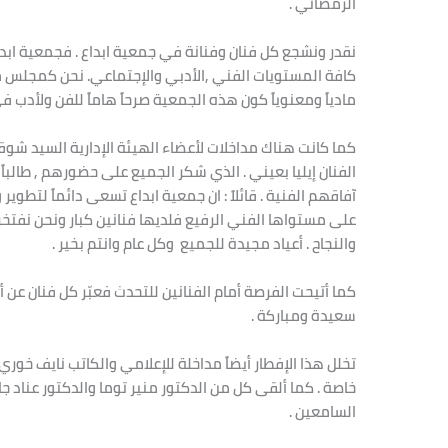
الرمضاني .
نقدر ونشجع كل فنان وفنانة في جمعية ابداع . فجمعية ابدا
كافة المستويات الفني ,الأدبي والإجتماعي. نحن كمجلس م
مادياً ومعنوياً كون هذه الجمعية صرحاً هاماً للفن ولأدب ف
كما كانت هناك مداخلات لأعضاء الهيئة الإدارية السيد شو
الفنان إيليا بعيني . الذي شكر الجميع على حضورهم , طالب
آفاقهم الفنية . قائلاً : ان جمعية ابداع تسعى دائماً لتط
على مستواها الفني الرفيع فلديها فنانين كبار ونحن نفتخ
والنجاح . أعياد مجيدة للجميع وكل عام وانتم بخير .
كما أتيحت الفرصة أمام الفنانين للتحدث فعبّر كل فنان عن
سعيدة ومباركة .
تخلل هذا الإفطار أيضاً مداخلة للإعلامي والكاتب نايف خور
خاصة . كما ألقى كل من الدكتور منير توما والدكتور عناد
السامعين .