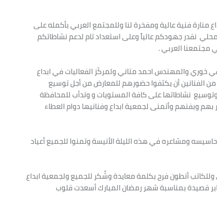
ع منارة فنية عالية ومفخرة لنا وللمجتمع العربي بأكمله على
حلي نقدر جهودكم عالياً وعلى استعداد تام لدعم نشاطاتكم
ي مجتمعنا العربي .
قي خوري والمهندس احمد متاني ولمركّز الفعاليات في ابداع
اً من الفنانين أن يكثفوا حضورهم للمعارض من أجل توسيع
وير وتوسيع نشاطاتها على كافة المستويات و وتدأب للمحافظة
ر بهم وبفنهم وأتمنى لجمعية ابداع وفنانيها دوام العطاء
 أحاسيسه ومشاعره في هذه الليلة الأنيسة وتمنوا للجميع أعياد
ي وللكاتب أنطون فرح بكلمة معايدة وشُكر للجميع ولجمعية ابداع
 جابر قصيدة بمناسبة شهر رمضان المبارك أسعدت قلوب