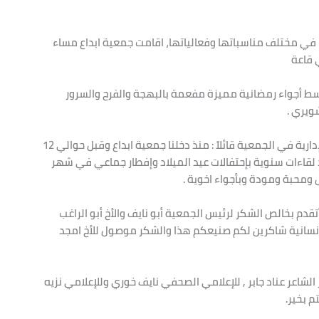
ها في مختلف مناسباتها وفعالياتها، اقامت جمعية ابداع مساء
ط أجواء رمضانية مميزة مفعمة بالبهجة والفرح والسرور
يري .
افتتح هذا الإفطار الأستاذ عبد الخالق أسدي عضو الهيئة الإدارية في الجمعية قائلاً : منذ دخلنا جمعية ابداع وقبل حوالي 12
ً بعقد لقاءات سنوية بإحتفالات عيد الميلاد وإفطار جماعي في شهر
 ومحبة ومودة وبأجواء اخوية .
دم بخالص الشكر لرئيس الجمعية أبو نايف والأخ أبو الراغب
ة الانسانية شاكرين لكم صنيعكم هذا والشكر موصول للأخ امجد
ر الشاعر عناد جابر , للإعلامي الصحفي نايف خوري وللإعلامي نزيه
م بخير.