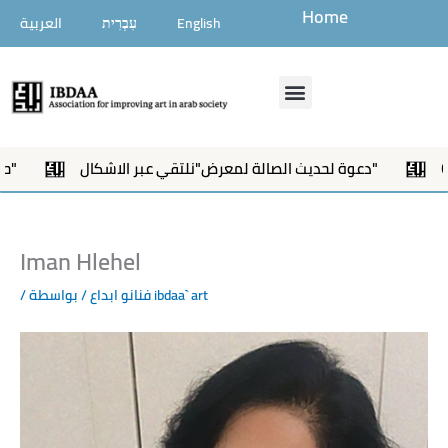
تخطي
Home
English
עִבְרִית
العربية
إلى
المحتوى
Menu
Open
دعوة لحديث الصالة لمعرض"نلتقي عبر الاشكال"
Iman Hlehel
ibdaa` art
/ بواسطة
فنانو ابداع
/