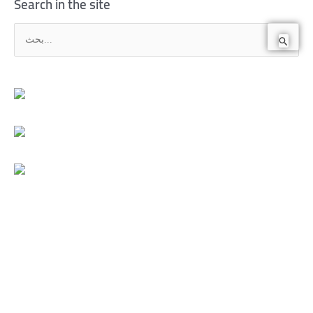
Search in the site
ا
ل
ب
ح
ث
ع
ن
: