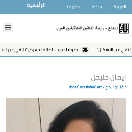
خطي
الرئيسية
العربية
עִבְרִית
English
لى
لمحتوى
enu
دعوة لحديث الصالة لمعرض"نلتقي عبر الاشكال"
إفتتاح مع
ايمان حليحل
/
فنانو ابداع
/ ibdaa` art
ibdaa` art