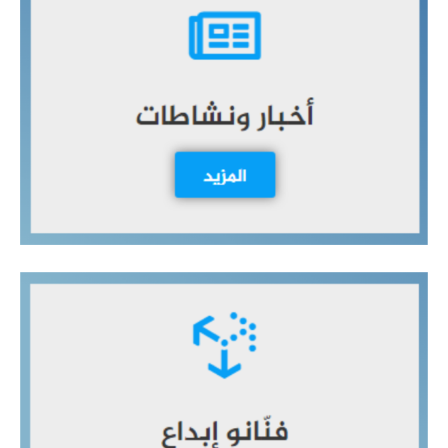
ث
ع
ن
: