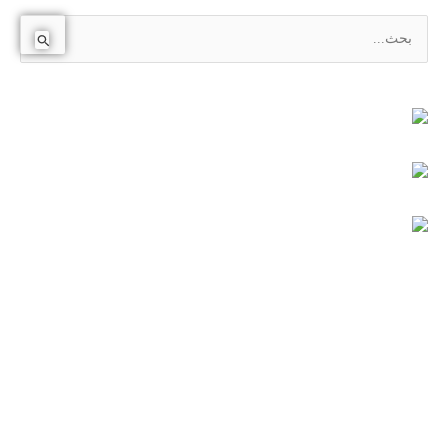
ا
ل
ب
ح
ث
ع
ن
: