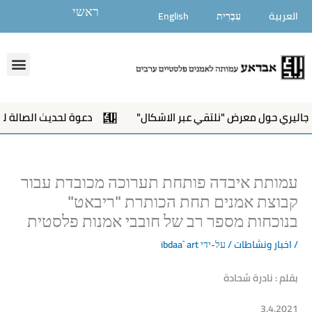
ילוג
ראשי
العربية
עִבְרִית
English
תוכן
enu
حول معرض "نلتقي عبر الاشكال"
دعوة لحديث الصالة لمعرض"نلت
עמותת איבדה פותחת תערוכה מכובדת עבור
קבוצת אמנים תחת הכותרת "ריבאט"
בנוכחות מספר רב של חובבי אמנות פלסטית
/
اخبار ونشاطات
/ על-ידי
ibdaa` art
بقلم : نادرة شحادة
3.4.2021