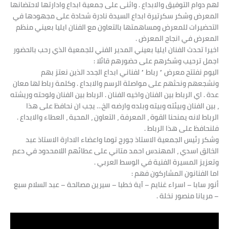
لهم دوام التوفيق والابداع . واثنى على جمعية ابداع وادارتها لاحتضانها
المعرض وشكر سكرتيرة ابداع السيدة نادرة شحادة على مجهودها في
التحضيرات للمعرض ومساهمتها بالتعاون مع الفنان ايليا بعيني منظم
المعرض في انجاح المعرض .
اخيرا تحدث الفنان ايليا بعيني المدير الفني للجمعية الذي رحب بالحضور
اجمل ترحيب وشكرهم على حضورهم قائلا :
اليوم نفتتح معرض ” رباط ” لفناني ابداع الجدد الذين نعتز بهم
ونشجعهم ونحثهم على مواصلة الرسم والابداع . وكلمة رباط لها معان
عدة . اي الرباط بين الفنان واخيه الفنان . الرباط بين الفنان ولوحته وريشته
، بين الفنان وبيئته وبيته وبلده وارضه الخ… يجب ان نحافظ على هذا
الرباط لانه يمنحنا القوة ، المعرفة ، التعاون ، المحبة ، العطاء والابداع .
فلنحافظ على هذا الرباط .
وشكر رئيس الجمعية الاستاذ جورج توما واعضاء الادارة الاستاذ عبد
الخالق اسدي ، المهندس احمد متاني على عطائهم اللامحدود في دعم
وتعزيز المسيرة الفنية في الوسط العربي .
اما الفنانون المشاركون فهم :
أنور سابا – اسراء غنايم – آية خطبا – سيرين مصالحة – عبد السلام سبع
– مريانا منصور نخلة .