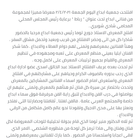
افتتحت جمعية ابداع اليوم الجمعة ٢/٤/٢٠٢١ معرضا مميزا لمجموعة
من فناني ابداع تحت عنوان ” رباط ” برعاية رئيس المجلس المحلي
المحامي شادي شويري .
افتتح المعرض الاستاذ جورج توما رئيس جمعية ابداع مرحبا بالحضور
شاكرا كل من اتى وحضر الافتتاح من قريب وبعيد وتحمل مشاق السفر .
وهنأ الفنانين بمعرضهم وتمنى لهم دوام العطاء والابداع . كما شكر
الفنان ايليا بعيني منظم المعرض على تعبه ومجهوده في تنظيم
المعرض والقيام بجميع ترتيبات المعرض على اكمل وجه .
ثم تحدث بعده عريف الافتتاح الاستاذ عبد الخالق اسدي عضو ادارة ابداع
الذي رحب بدوره بالضيوف الكرام وحياهم على مشاركتهم في افتتاح
المعرض واستعرض امام الحضور اسماء الفنانين المشاركين بالمعرض
وتحدث باختصار عن سيرة كل فنان ثم هنأهم بالمعرض وتمنى عليهم ان
يواصلوا في درب الفن والابداع لتبق راية الفن مرفرفة فوق سماء ابداع
خاصة والمجتمع العربي عامة . فالفن لغتنا ، ثقافتنا وحضارتنا التي نفتخر
ونعتز بها على مدى الاجيال وتقودنا نحو عالم كامل متكامل من الرقي
والابداع .
ثم تلاه الدكتور منير توما الذي قام بجولة تحليلية للوحات المعروضة لكل
فنان وفنان والى ماذا ترمز كل لوحة من منظوره الشخصي .الامر الذي
لاقى اعجابا واستحسانا من الحضور . كما بارك للفنانين بمعرضهم وتمنى