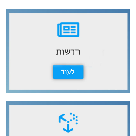
ب
ح
ث
ع
ن
: