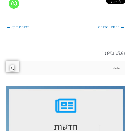
→
הפוסט הקודם
הפוסט הבא
←
חפש באתר
ا
ل
ب
ح
ث
ع
ن
: