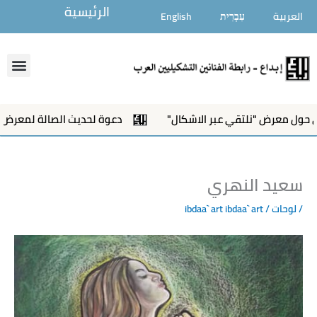
خطي
الرئيسية
العربية
עִבְרִית
English
لى
لمحتوى
enu
ول معرض "نلتقي عبر الاشكال"
دعوة لحديث الصالة لمعرض"نلتق
سعيد النهري
/
لوحات
/ ibdaa` art
ibdaa` art