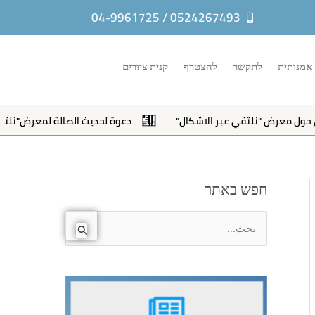
0524267493 / 04-9961725
אמנותית
לתקשר
להצטרף
קנית ציורים
ل معرض "نلتقي عبر الاشكال"
دعوة لحديث الصالة لمعرض"نلتقي عب
חפש באתר
ا
ل
ب
ح