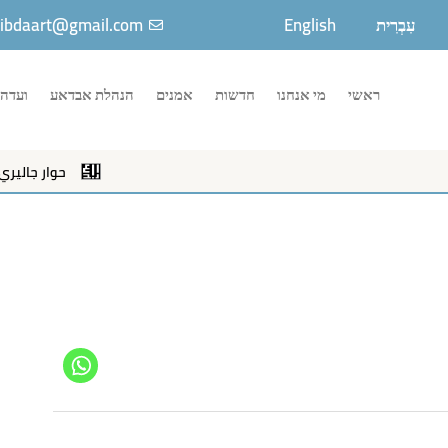
עִבְרִית
English
ibdaart@gmail.com
ראשי
מי אנחנו
חדשות
אמנים
הנהלת אבדאע
ועדה 
حوار جاليري حو