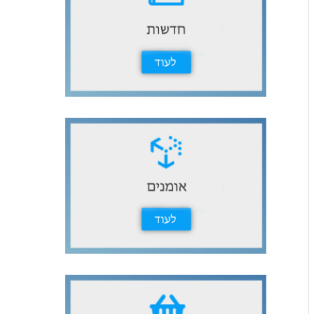
ث
ع
ن
: