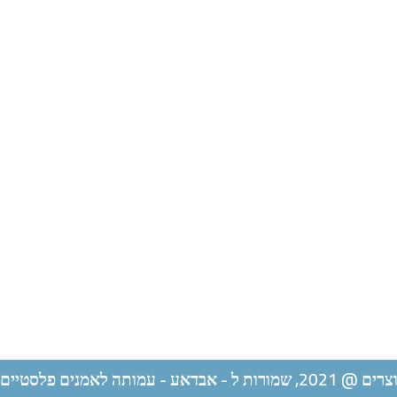
ל - אבדאע - עמותה לאמנים פלסטיים ערבים