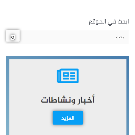
ابحث في الموقع
ا
ل
ب
ح
ث
ع
ن
: