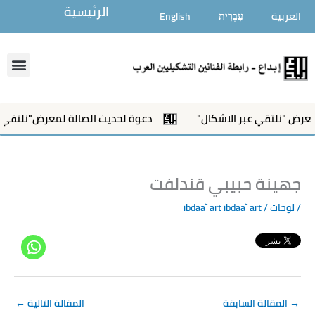
خطي
الرئيسية
العربية
עִבְרִית
English
لى
لمحتوى
enu
رض "نلتقي عبر الاشكال"
دعوة لحديث الصالة لمعرض"نلتقي عبر
جهينة حبيبي قندلفت
/
لوحات
/ ibdaa` art
ibdaa` art
→
المقالة السابقة
المقالة التالية
←