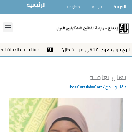
خطي
الرئيسية
العربية
עִבְרִית
English
لى
لمحتوى
enu
معرض "نلتقي عبر الاشكال"
دعوة لحديث الصالة لمعرض"نلتقي ع
نهال نعامنة
/
فنانو ابداع
/ ibdaa` art
ibdaa` art