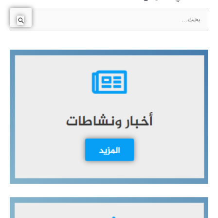
ا
ل
ب
ح
ث
ع
ن
: