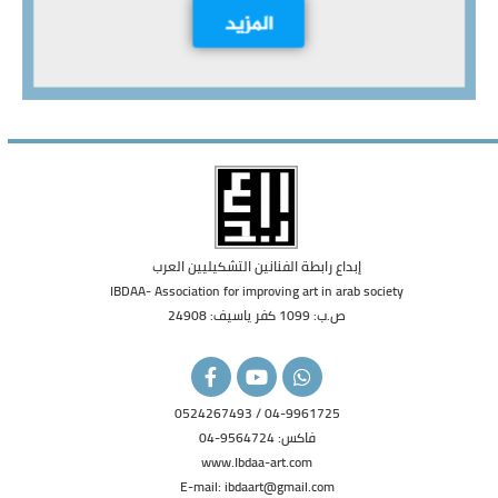
إبداع رابطة الفنانين التشكيليين العرب
IBDAA- Association for improving art in arab society
ص.ب: 1099 كفر ياسيف: 24908
F
Y
W
a
o
h
c
u
a
04-9961725 / 0524267493
e
t
t
فاكس: 9564724-04
b
u
s
o
b
a
www.Ibdaa-art.com
o
e
p
E-mail: ibdaart@gmail.com