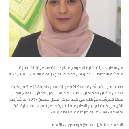
من سكان مدينة عرّابة البطوف، مواليد سنة 1986، فنانة بصريّة
متعدّدة التخصصات، عضو في جمعية ابداع- رابطة الفنانين العرب،2021
حصلت على لقب أَول مُدرِّسة لغة عربيّة مسار طفولة مُبّكرة من كلية
سخنين لتأهيل المعلمين، 2013، ثم درست الفن لخمسُ سنوات، الاولى
منها كمرشدة مؤهلة في كلية مركز الجليل سخنين،2017، ثم مُدرِّسة
للفن في كلية اورانيم الاكاديمية للتربية والمجتمع، 2022. بالإضافة
لمساقات استكمالية خارجية منها اضطرابات
الاصغاء والتركيز السلوكيّة وصعوبات التعلم.